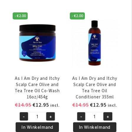
-
€
2.00
-
€
2.00
As I Am Dry and Itchy
As I Am Dry and Itchy
Scalp Care Olive and
Scalp Care Olive and
Tea Tree Oil Co-Wash
Tea Tree Oil
16oz/454g
Conditioner 355ml
Oorspronkelijke
Huidige
Oorspronkelijke
Huidige
€
14.95
€
12.95
€
14.95
€
12.95
incl.
incl.
prijs
prijs
prijs
prijs
-
+
-
+
was:
is:
was:
is:
As
As
€14.95.
€12.95.
€14.95.
€12.95.
I
I
In Winkelmand
In Winkelmand