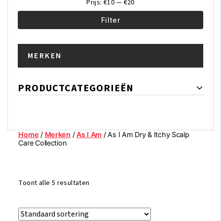
Prijs:
€10
—
€20
Filter
Min.
Max.
MERKEN
prijs
prijs
PRODUCTCATEGORIEËN
Home
/
Merken
/
As I Am
/ As I Am Dry & Itchy Scalp
Care Collection
Toont alle 5 resultaten