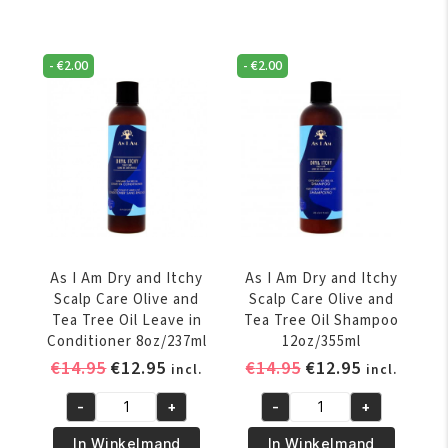
Am
Am
Dry
Dry
and
and
-
€
2.00
-
€
2.00
Itchy
Itchy
Scalp
Scalp
Care
Care
Olive
Olive
and
and
Tea
Tea
Tree
Tree
Oil
Oil
Co-
Conditioner
As I Am Dry and Itchy
As I Am Dry and Itchy
Wash
355ml
Scalp Care Olive and
Scalp Care Olive and
16oz/454g
aantal
Tea Tree Oil Leave in
Tea Tree Oil Shampoo
aantal
Conditioner 8oz/237ml
12oz/355ml
Oorspronkelijke
Huidige
Oorspronkelijke
Huidige
€
14.95
€
12.95
€
14.95
€
12.95
incl.
incl.
prijs
prijs
prijs
prijs
-
+
-
+
was:
is:
was:
is:
As
As
€14.95.
€12.95.
€14.95.
€12.95.
I
I
In Winkelmand
In Winkelmand