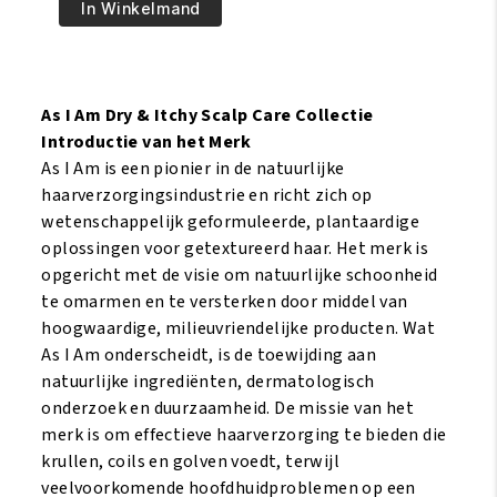
€12.95.
€10.95.
I
In Winkelmand
Am
Dry
and
Itchy
As I Am Dry & Itchy Scalp Care Collectie
Scalp
Introductie van het Merk
Care
As I Am is een pionier in de natuurlijke
Olive
haarverzorgingsindustrie en richt zich op
and
wetenschappelijk geformuleerde, plantaardige
Tea
oplossingen voor getextureerd haar. Het merk is
Tree
opgericht met de visie om natuurlijke schoonheid
Oil
te omarmen en te versterken door middel van
Treatment
hoogwaardige, milieuvriendelijke producten. Wat
4oz/120ml
As I Am onderscheidt, is de toewijding aan
aantal
natuurlijke ingrediënten, dermatologisch
onderzoek en duurzaamheid. De missie van het
merk is om effectieve haarverzorging te bieden die
krullen, coils en golven voedt, terwijl
veelvoorkomende hoofdhuidproblemen op een