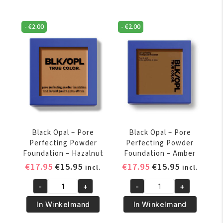
-
€
2.00
-
€
2.00
Black Opal – Pore
Black Opal – Pore
Perfecting Powder
Perfecting Powder
Foundation – Hazalnut
Foundation – Amber
Oorspronkelijke
Huidige
Oorspronkelijke
Huidige
€
17.95
€
15.95
€
17.95
€
15.95
incl.
incl.
prijs
prijs
prijs
prijs
-
+
-
+
was:
is:
was:
is:
Black
Black
€17.95.
€15.95.
€17.95.
€15.95.
Opal
Opal
In Winkelmand
In Winkelmand
-
–