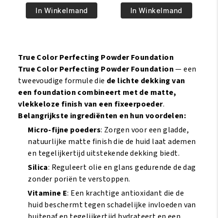
€17.95.
€15.95.
€17.95.
€15.95.
Opal
Opal
In Winkelmand
In Winkelmand
–
–
Pore
Pore
Perfecting
Perfecting
Powder
Powder
True Color Perfecting Powder Foundation
Foundation
Foundation
True Color Perfecting Powder Foundation
— een
-
-
tweevoudige formule die
de lichte dekking van
Suede
Truly
een foundation combineert met de matte,
Mocha
Topaz
vlekkeloze finish van een fixeerpoeder
.
aantal
aantal
Belangrijkste ingrediënten en hun voordelen:
Micro-fijne poeders
: Zorgen voor een gladde,
natuurlijke matte finish die de huid laat ademen
en tegelijkertijd uitstekende dekking biedt.
Silica
: Reguleert olie en glans gedurende de dag
zonder poriën te verstoppen.
Vitamine E
: Een krachtige antioxidant die de
huid beschermt tegen schadelijke invloeden van
buitenaf en tegelijkertijd hydrateert en een