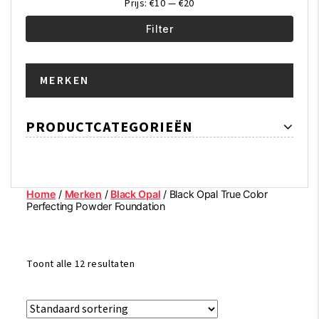
Prijs:
€10
—
€20
Filter
Min.
Max.
MERKEN
prijs
prijs
PRODUCTCATEGORIEËN
Home
/
Merken
/
Black Opal
/ Black Opal True Color
Perfecting Powder Foundation
Toont alle 12 resultaten