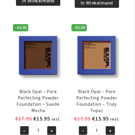
€17.95.
€15.95.
In Winkelmand
Opal
In Winkelmand
–
–
Pore
Pore
Perfecting
Perfecting
Powder
-
€
2.00
-
€
2.00
Powder
Foundation
Foundation
-
-
Nutmeg
Rich
aantal
Caramel
aantal
Black Opal – Pore
Black Opal – Pore
Perfecting Powder
Perfecting Powder
Foundation – Suede
Foundation – Truly
Mocha
Topaz
Oorspronkelijke
Huidige
Oorspronkelijke
Huidige
€
17.95
€
15.95
€
17.95
€
15.95
incl.
incl.
prijs
prijs
prijs
prijs
-
+
-
+
was:
is:
was:
is:
Black
Black