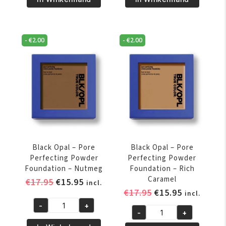
–
–
Pore
Pore
Perfecting
Perfecting
-
€
2.00
-
€
2.00
Powder
Powder
Foundation
Foundation
-
-
Heavenly
Kalahari
Honey
Sand
aantal
aantal
Black Opal – Pore
Black Opal – Pore
Perfecting Powder
Perfecting Powder
Foundation – Nutmeg
Foundation – Rich
Caramel
Oorspronkelijke
Huidige
€
17.95
€
15.95
incl.
Oorspronkelijke
Huidige
€
17.95
€
15.95
prijs
prijs
incl.
prijs
prijs
was:
is:
-
+
Black
-
+
was:
is:
€17.95.
€15.95.
Black
Opal