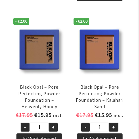
–
Pore
Pore
Perfecting
Perfecting
Powder
-
€
2.00
-
€
2.00
Powder
Foundation
Foundation
-
-
Carob
Ebony
aantal
Brown
aantal
Black Opal – Pore
Black Opal – Pore
Perfecting Powder
Perfecting Powder
Foundation –
Foundation – Kalahari
Heavenly Honey
Sand
Oorspronkelijke
Huidige
Oorspronkelijke
Huidige
€
17.95
€
15.95
€
17.95
€
15.95
incl.
incl.
prijs
prijs
prijs
prijs
-
+
-
+
was:
is:
was:
is:
Black
Black
€17.95.
€15.95.
€17.95.
€15.95.
Opal
Opal
In Winkelmand
In Winkelmand