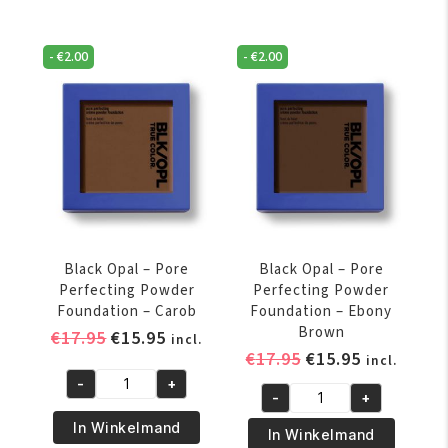
Pore
Pore
Perfecting
Perfecting
-
€
2.00
-
€
2.00
Powder
Powder
Foundation
Foundation
-
-
Beautiful
Black
Bronze
Walnut
aantal
aantal
Black Opal – Pore
Black Opal – Pore
Perfecting Powder
Perfecting Powder
Foundation – Carob
Foundation – Ebony
Brown
Oorspronkelijke
Huidige
€
17.95
€
15.95
incl.
Oorspronkelijke
Huidige
€
17.95
€
15.95
prijs
prijs
incl.
prijs
prijs
was:
is:
-
+
Black
-
+
was:
is:
€17.95.
€15.95.
Black
Opal
€17.95.
€15.95.
In Winkelmand
Opal
In Winkelmand
–