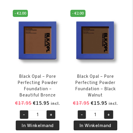
Pore
Pore
Perfecting
Perfecting
-
€
2.00
-
€
2.00
Powder
Powder
Foundation
Foundation
-
-
Hazalnut
Amber
aantal
aantal
Black Opal – Pore
Black Opal – Pore
Perfecting Powder
Perfecting Powder
Foundation –
Foundation – Black
Beautiful Bronze
Walnut
Oorspronkelijke
Huidige
Oorspronkelijke
Huidige
€
17.95
€
15.95
€
17.95
€
15.95
incl.
incl.
prijs
prijs
prijs
prijs
-
+
-
+
was:
is:
was:
is:
Black
Black
€17.95.
€15.95.
€17.95.
€15.95.
Opal
Opal
In Winkelmand
In Winkelmand
–
–