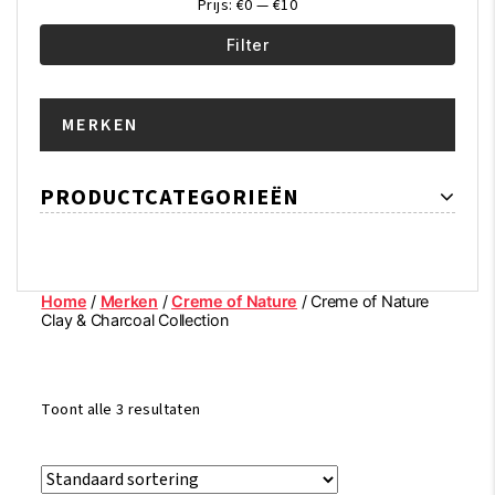
Prijs:
€0
—
€10
Filter
Min.
Max.
MERKEN
prijs
prijs
PRODUCTCATEGORIEËN
Home
/
Merken
/
Creme of Nature
/ Creme of Nature
Clay & Charcoal Collection
Toont alle 3 resultaten