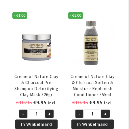
-
€
1.00
-
€
1.00
Creme of Nature Clay
Creme of Nature Clay
& Charcoal Pre
& Charcoal Soften &
Shampoo Detoxifying
Moisture Replenish
Clay Mask 326gr
Conditioner 355ml
Oorspronkelijke
Huidige
Oorspronkelijke
Huidige
€
10.95
€
9.95
€
10.95
€
9.95
incl.
incl.
prijs
prijs
prijs
prijs
-
+
-
+
was:
is:
was:
is:
Creme
Creme
€10.95.
€9.95.
€10.95.
€9.95.
of
of
In Winkelmand
In Winkelmand