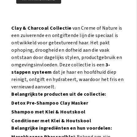
Nature
Clay
&
Charcoal
Clay & Charcoal Collectie
van Creme of Nature is
Soften
een zuiverende en ontgiftende lijn die speciaal is
&
ontwikkeld voor getextureerd haar. Het pakt
Moisture
ophoping, droogheid en dofheid aan die vaak
Replenish
ontstaan door dagelijks stylen, productgebruik en
Shampoo
omgevingsinvloeden. Deze collectie is een
3-
355ml
stappen systeem
dat je haar en hoofdhuid diep
aantal
reinigt, ontgift en hydrateert, waardoor het fris en
vernieuwd aanvoelt.
Belangrijkste producten uit de collectie:
Detox Pre-Shampoo Clay Masker
Shampoo met Klei & Houtskool
Conditioner met Klei & Houtskool
Belangrijke ingrediënten en hun voordelen:
Marokkaanse Rhassoulklei
: Bekend om zijn