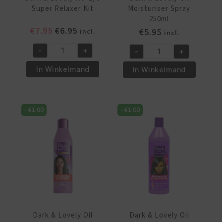
Super Relaxer Kit
Moisturiser Spray
250ml
Oorspronkelijke
Huidige
€
7.95
€
6.95
€
5.95
incl.
incl.
prijs
prijs
-
+
-
+
was:
is:
Dark
Dark
€7.95.
€6.95.
&
&
In Winkelmand
In Winkelmand
Lovely
Lovely
No-
Oil
Lye
Moisturiser
-
€
1.00
-
€
1.00
Super
Spray
Relaxer
250ml
Kit
aantal
aantal
Dark & Lovely Oil
Dark & Lovely Oil