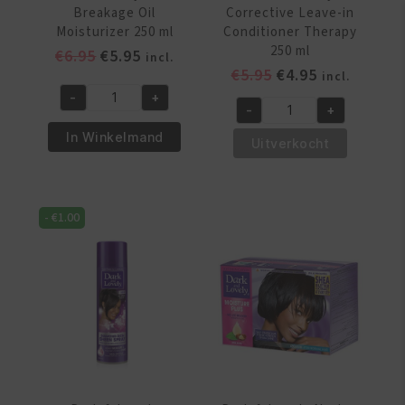
Breakage Oil
Corrective Leave-in
Moisturizer 250 ml
Conditioner Therapy
250 ml
Oorspronkelijke
Huidige
€
6.95
€
5.95
incl.
Oorspronkelijke
Huidige
€
5.95
€
4.95
prijs
prijs
incl.
prijs
prijs
was:
is:
-
+
Dark
-
+
was:
is:
€6.95.
€5.95.
Dark
&
€5.95.
€4.95.
In Winkelmand
&
Uitverkocht
Lovely
Lovely
Anti-
Corrective
Breakage
Leave-
Oil
-
€
1.00
in
Moisturizer
Conditioner
250
Therapy
ml
250
aantal
ml
aantal