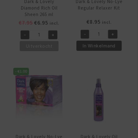
Dark & Lovely
Dark & Lovely No-Lye
Diamond Rich Oil
Regular Relaxer Kit
Sheen 265 ml
€
8.95
Oorspronkelijke
Huidige
€
7.95
€
6.95
incl.
incl.
prijs
prijs
-
+
-
+
was:
is:
Dark
Dark
€7.95.
€6.95.
&
&
In Winkelmand
Uitverkocht
Lovely
Lovely
No-
Diamond
Lye
Rich
-
€
1.00
Regular
Oil
Relaxer
Sheen
Kit
265
aantal
ml
aantal
Dark & Lovely No-Lye
Dark & Lovely Oil