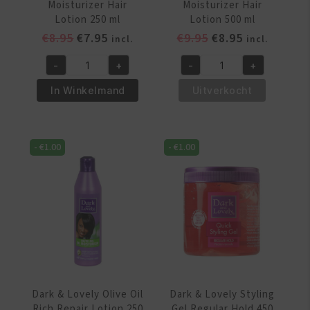
Moisturizer Hair
Moisturizer Hair
Lotion 250 ml
Lotion 500 ml
Oorspronkelijke
Huidige
Oorspronkelijke
Huidige
€
8.95
€
7.95
€
9.95
€
8.95
incl.
incl.
prijs
prijs
prijs
prijs
-
+
-
+
was:
is:
was:
is:
Dark
Dark
€8.95.
€7.95.
€9.95.
€8.95.
&
&
In Winkelmand
Uitverkocht
Lovely
Lovely
Oil
Oil
Moisturizer
Moisturizer
-
€
1.00
-
€
1.00
Hair
Hair
Lotion
Lotion
250
500
ml
ml
aantal
aantal
Dark & Lovely Olive Oil
Dark & Lovely Styling
Rich Repair Lotion 250
Gel Regular Hold 450