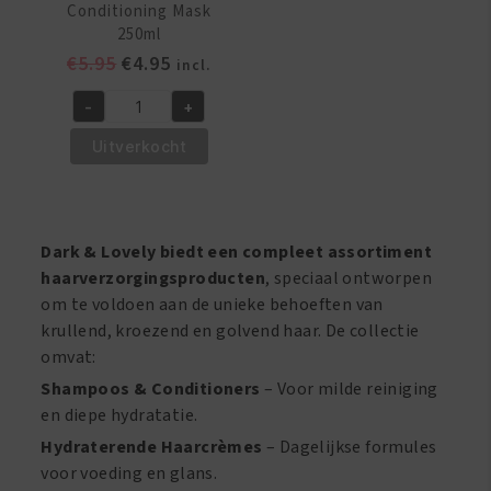
Conditioning Mask
250ml
Oorspronkelijke
Huidige
€
5.95
€
4.95
incl.
prijs
prijs
-
+
was:
is:
Dark
€5.95.
€4.95.
&
Uitverkocht
Lovely
Ultra-
Cholesterol
Conditioning
Dark & Lovely biedt een compleet assortiment
Mask
haarverzorgingsproducten
, speciaal ontworpen
250ml
om te voldoen aan de unieke behoeften van
aantal
krullend, kroezend en golvend haar. De collectie
omvat:
Shampoos & Conditioners
– Voor milde reiniging
en diepe hydratatie.
Hydraterende Haarcrèmes
– Dagelijkse formules
voor voeding en glans.