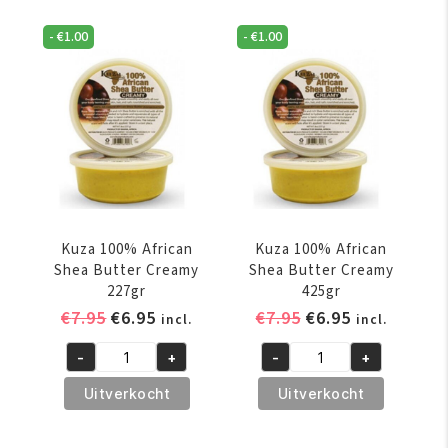
-
€
1.00
-
€
1.00
Kuza 100% African
Kuza 100% African
Shea Butter Creamy
Shea Butter Creamy
227gr
425gr
Oorspronkelijke
Huidige
Oorspronkelijke
Huidige
€
7.95
€
6.95
€
7.95
€
6.95
incl.
incl.
prijs
prijs
prijs
prijs
-
+
-
+
was:
is:
was:
is:
Kuza
Kuza
€7.95.
€6.95.
€7.95.
€6.95.
100%
100%
Uitverkocht
Uitverkocht
African
African
Shea
Shea