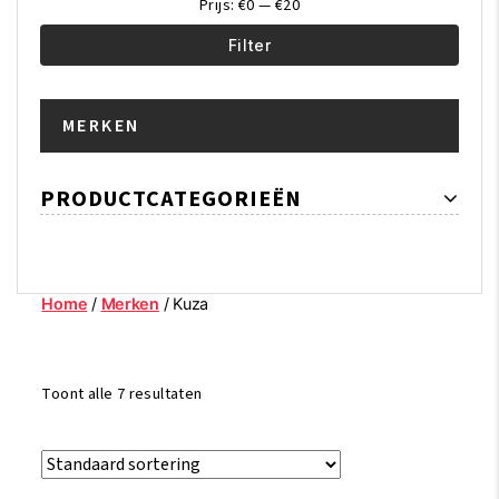
Prijs:
€0
—
€20
Filter
Min.
Max.
MERKEN
prijs
prijs
PRODUCTCATEGORIEËN
Home
/
Merken
/ Kuza
Toont alle 7 resultaten