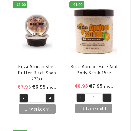
226
505
-
€
1.00
-
€
1.00
gr
gr
aantal
aantal
Kuza African Shea
Kuza Apricot Face And
Butter Black Soap
Body Scrub 15oz
227gr
Oorspronkelijke
Huidige
€
8.95
€
7.95
Oorspronkelijke
Huidige
€
7.95
€
6.95
incl.
incl.
prijs
prijs
prijs
prijs
-
+
-
+
was:
is:
was:
is:
Kuza
Kuza
€8.95.
€7.95.
€7.95.
€6.95.
Apricot
African
Uitverkocht
Uitverkocht
Face
Shea
And
Butter
Body
Black