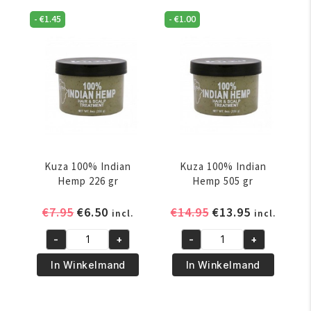
Butter
Butter
-
€
1.45
-
€
1.00
Creamy
Creamy
227gr
425gr
aantal
aantal
Kuza 100% Indian
Kuza 100% Indian
Hemp 226 gr
Hemp 505 gr
Oorspronkelijke
Huidige
Oorspronkelijke
Huidige
€
7.95
€
6.50
€
14.95
€
13.95
incl.
incl.
prijs
prijs
prijs
prijs
-
+
-
+
was:
is:
was:
is:
Kuza
Kuza
€7.95.
€6.50.
€14.95.
€13.95.
100%
100%
In Winkelmand
In Winkelmand
Indian
Indian
Hemp
Hemp