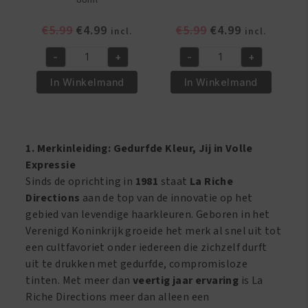
Oorspronkelijke
Huidige
Oorspronkelijke
Huidige
€
5.99
€
4.99
€
5.99
€
4.99
incl.
incl.
prijs
prijs
prijs
prijs
-
+
-
+
was:
is:
was:
is:
Color:
Color:
€5.99.
€4.99.
€5.99.
€4.99.
White
Wisteria
In Winkelmand
In Winkelmand
Toner
-
-
88ml
88ml
aantal
aantal
1. Merkinleiding: Gedurfde Kleur, Jij in Volle
Expressie
Sinds de oprichting in
1981
staat
La Riche
Directions
aan de top van de innovatie op het
gebied van levendige haarkleuren. Geboren in het
Verenigd Koninkrijk groeide het merk al snel uit tot
een cultfavoriet onder iedereen die zichzelf durft
uit te drukken met gedurfde, compromisloze
tinten. Met meer dan
veertig jaar ervaring
is La
Riche Directions meer dan alleen een