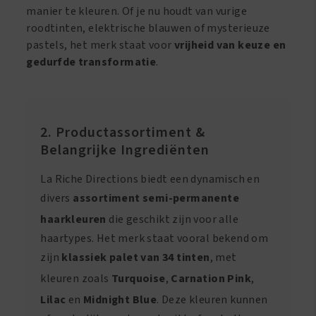
manier te kleuren. Of je nu houdt van vurige
roodtinten, elektrische blauwen of mysterieuze
pastels, het merk staat voor
vrijheid van keuze en
gedurfde transformatie
.
2. Productassortiment &
Belangrijke Ingrediënten
La Riche Directions biedt een dynamisch en
divers
assortiment semi-permanente
haarkleuren
die geschikt zijn voor alle
haartypes. Het merk staat vooral bekend om
zijn
klassiek palet van 34 tinten
, met
kleuren zoals
Turquoise
,
Carnation Pink
,
Lilac
en
Midnight Blue
. Deze kleuren kunnen