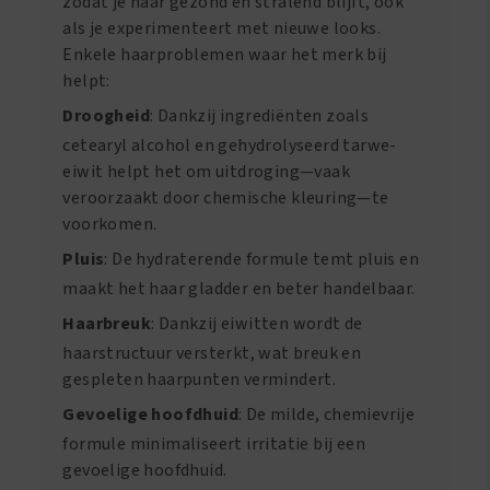
zodat je haar gezond en stralend blijft, ook
als je experimenteert met nieuwe looks.
Enkele haarproblemen waar het merk bij
helpt:
Droogheid
: Dankzij ingrediënten zoals
cetearyl alcohol en gehydrolyseerd tarwe-
eiwit helpt het om uitdroging—vaak
veroorzaakt door chemische kleuring—te
voorkomen.
Pluis
: De hydraterende formule temt pluis en
maakt het haar gladder en beter handelbaar.
Haarbreuk
: Dankzij eiwitten wordt de
haarstructuur versterkt, wat breuk en
gespleten haarpunten vermindert.
Gevoelige hoofdhuid
: De milde, chemievrije
formule minimaliseert irritatie bij een
gevoelige hoofdhuid.