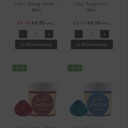
Color: Spring Green –
Color: Tangerine –
88ml
88ml
Oorspronkelijke
Huidige
Oorspronkelijke
Huidige
€
5.99
€
4.99
€
5.99
€
4.99
incl.
incl.
prijs
prijs
prijs
prijs
-
+
-
+
was:
is:
was:
is:
Color:
Color:
€5.99.
€4.99.
€5.99.
€4.99.
Spring
Tangerine
In Winkelmand
In Winkelmand
Green
-
-
88ml
88ml
aantal
-
€
1.00
-
€
1.00
aantal