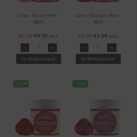
Color: Pastel Pink –
Color: Pillarbox Red –
88ml
88ml
Oorspronkelijke
Huidige
Oorspronkelijke
Huidige
€
5.99
€
4.99
€
5.99
€
4.99
incl.
incl.
prijs
prijs
prijs
prijs
-
+
-
+
was:
is:
was:
is:
Color:
Color:
€5.99.
€4.99.
€5.99.
€4.99.
Pastel
Pillarbox
In Winkelmand
In Winkelmand
Pink
Red
-
-
88ml
88ml
-
€
1.00
-
€
1.00
aantal
aantal