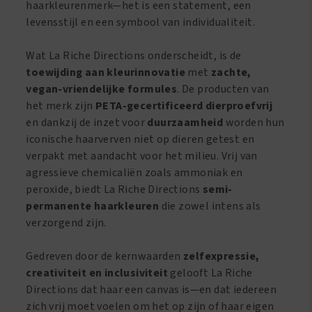
haarkleurenmerk—het is een statement, een
levensstijl en een symbool van individualiteit.
Wat La Riche Directions onderscheidt, is de
toewijding aan kleurinnovatie
met
zachte,
vegan-vriendelijke formules
. De producten van
het merk zijn
PETA-gecertificeerd dierproefvrij
en dankzij de inzet voor
duurzaamheid
worden hun
iconische haarverven niet op dieren getest en
verpakt met aandacht voor het milieu. Vrij van
agressieve chemicaliën zoals ammoniak en
peroxide, biedt La Riche Directions
semi-
permanente haarkleuren
die zowel intens als
verzorgend zijn.
Gedreven door de kernwaarden
zelfexpressie,
creativiteit en inclusiviteit
gelooft La Riche
Directions dat haar een canvas is—en dat iedereen
zich vrij moet voelen om het op zijn of haar eigen