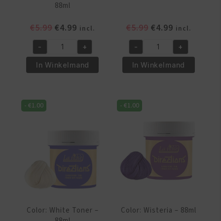
88ml
Oorspronkelijke
Huidige
Oorspronkelijke
Huidige
€
5.99
€
4.99
€
5.99
€
4.99
incl.
incl.
prijs
prijs
prijs
prijs
-
+
-
+
was:
is:
was:
is:
Color:
Color:
€5.99.
€4.99.
€5.99.
€4.99.
Vermillion
Violet
In Winkelmand
In Winkelmand
Red
-
-
88ml
88ml
aantal
-
€
1.00
-
€
1.00
aantal
Color: White Toner –
Color: Wisteria – 88ml
88ml