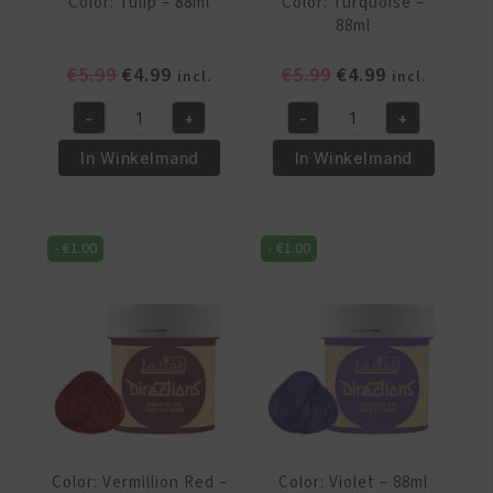
Color: Tulip – 88ml
Color: Turquoise –
88ml
Oorspronkelijke
Huidige
Oorspronkelijke
Huidige
€
5.99
€
4.99
€
5.99
€
4.99
incl.
incl.
prijs
prijs
prijs
prijs
-
+
-
+
was:
is:
was:
is:
Color:
Color:
€5.99.
€4.99.
€5.99.
€4.99.
Tulip
Turquoise
In Winkelmand
In Winkelmand
-
-
88ml
88ml
aantal
aantal
-
€
1.00
-
€
1.00
Color: Vermillion Red –
Color: Violet – 88ml