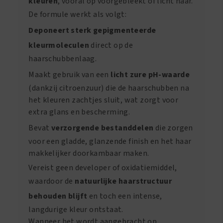
kleuren
, vooral op voorgebleekt of licht haar.
De formule werkt als volgt:
Deponeert sterk gepigmenteerde
kleurmoleculen
direct op de
haarschubbenlaag.
Maakt gebruik van een
licht zure pH-waarde
(dankzij citroenzuur) die de haarschubben na
het kleuren zachtjes sluit, wat zorgt voor
extra glans en bescherming.
Bevat
verzorgende bestanddelen
die zorgen
voor een gladde, glanzende finish en het haar
makkelijker doorkambaar maken.
Vereist geen developer of oxidatiemiddel,
waardoor de
natuurlijke haarstructuur
behouden blijft
en toch een intense,
langdurige kleur ontstaat.
Wanneer het wordt aangebracht op