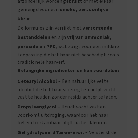
afzonderlijk worden gebruikt of met elkaar
gemengd voor een
unieke, persoonlijke
kleur
.
De formules zijn verrijkt met
verzorgende
bestanddelen
en zijn
vrij van ammoniak,
peroxide en PPD
, wat zorgt voor een mildere
toepassing die het haar niet beschadigt zoals
traditionele haarverf.
Belangrijke ingrediënten en hun voordelen:
Cetearyl Alcohol
– Een natuurlijke vette
alcohol die het haar verzorgt en helpt vocht
vast te houden zonder residu achter te laten.
Propyleenglycol
– Houdt vocht vast en
voorkomt uitdroging, waardoor het haar
beter doorkambaar blijft na het kleuren.
Gehydrolyseerd Tarwe-eiwit
– Versterkt de