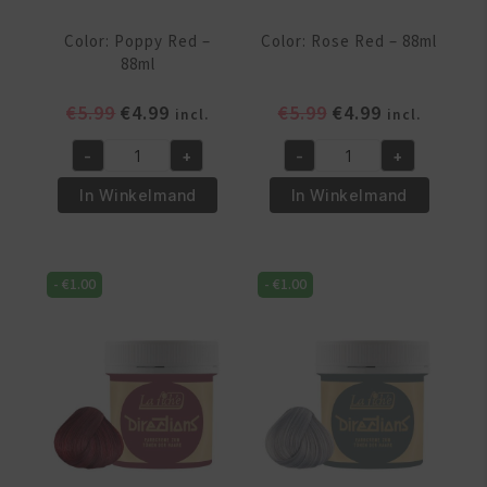
Color: Poppy Red –
Color: Rose Red – 88ml
88ml
Oorspronkelijke
Huidige
Oorspronkelijke
Huidige
€
5.99
€
4.99
€
5.99
€
4.99
incl.
incl.
prijs
prijs
prijs
prijs
-
+
-
+
was:
is:
was:
is:
Color:
Color:
€5.99.
€4.99.
€5.99.
€4.99.
Poppy
Rose
In Winkelmand
In Winkelmand
Red
Red
-
-
88ml
88ml
-
€
1.00
-
€
1.00
aantal
aantal