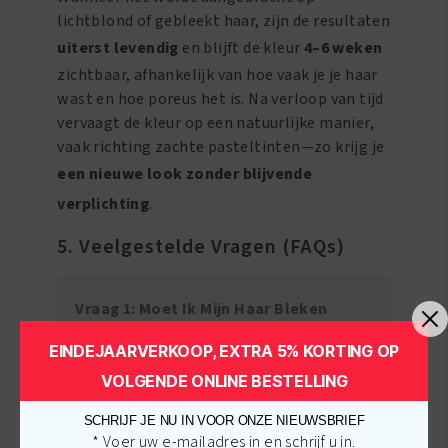
lichtblond of gebleekt haar, zijn de resultaten
uiterst levendig
en blijft de kleur
4–6 weken
zichtbaar, afhankelijk van hoe vaak je je haar
wast en hoe poreus het is. Na verloop van tijd
vervaagt de kleur op een natuurlijke manier,
vaak richting zachte pasteltinten—zo krijg je
een nieuwe look zonder blijvende
verplichting
.
5. Veelgestelde Vragen (FAQs)
Vraag 1: Moet Ik Mijn Haar Bleken
Voordat Ik La Riche Directions
EINDEJAARVERKOOP, EXTRA 5% KORTING OP
Gebruik?
VOLGENDE ONLINE BESTELLING
SCHRIJF JE NU IN VOOR ONZE NIEUWSBRIEF
* Voer uw e-mailadres in en schrijf u in.
Vraag 2: Hoe Lang Blijft De Kleur