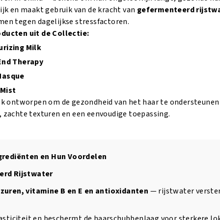
tijk en maakt gebruik van de kracht van
gefermenteerd rijstw
men tegen dagelijkse stressfactoren.
ducten uit de Collectie:
rizing Milk
 End Therapy
 Masque
 Mist
iek ontworpen om de gezondheid van het haar te ondersteunen en
, zachte texturen en een eenvoudige toepassing.
ngrediënten en Hun Voordelen
erd Rijstwater
zuren, vitamine B en E en antioxidanten
— rijstwater verste
asticiteit en beschermt de haarschubbenlaag voor sterkere lo