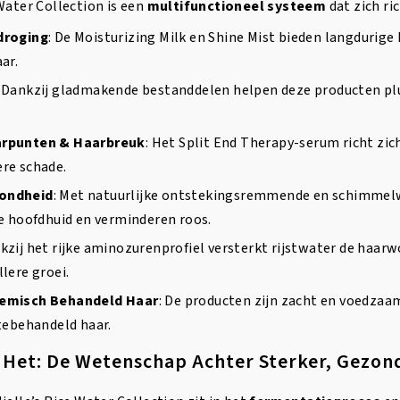
Water Collection is een
multifunctioneel systeem
dat zich ri
droging
: De Moisturizing Milk en Shine Mist bieden langdurige
ar.
: Dankzij gladmakende bestanddelen helpen deze producten plui
arpunten & Haarbreuk
: Het Split End Therapy-serum richt zic
re schade.
ondheid
: Met natuurlijke ontstekingsremmende en schimmel
de hoofdhuid en verminderen roos.
nkzij het rijke aminozurenprofiel versterkt rijstwater de haarwo
lere groei.
emisch Behandeld Haar
: De producten zijn zacht en voedzaa
tebehandeld haar.
Het: De Wetenschap Achter Sterker, Gezon