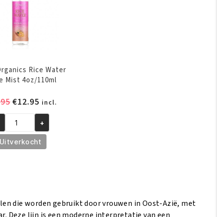
Organics Rice Water
e Mist 4oz/110ml
Oorspronkelijke
Huidige
.95
€
12.95
incl.
prijs
prijs
+
was:
is:
elle
€13.95.
€12.95.
ganics
Uitverkocht
ce
ter
ine
st
z/110ml
len die worden gebruikt door vrouwen in Oost-Azië, met
ntal
. Deze lijn is een moderne interpretatie van een