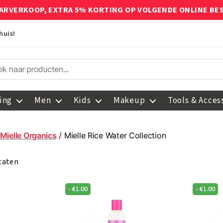
ARVERKOOP, EXTRA 5% KORTING OP VOLGENDE ONLINE BE
huis!
ing
Men
Kids
Makeup
Tools & Acces
Mielle Organics
/ Mielle Rice Water Collection
ltaten
-
€
1.00
-
€
1.00