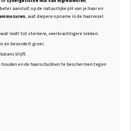
 de
synergetische mix van ingrediënten
.
ter aansluit op de natuurlijke pH van je haar en
 aminozuren
, wat diepere opname in de haarvezel
wat leidt tot sterkere, veerkrachtigere lokken.
s en bevordert groei.
alans blijft.
te houden en de haarschubben te beschermen tegen