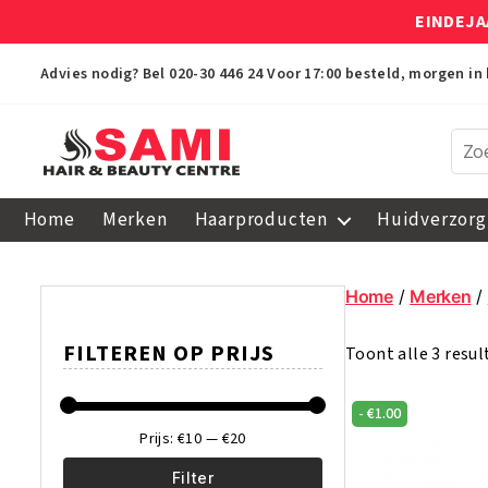
EINDEJA
Advies nodig? Bel
020-30 446 24
Voor 17:00 besteld, morgen in 
Sami
Afro
Home
Merken
Haarproducten
Huidverzorg
Hair
&
Beauty
Home
/
Merken
/
Centre
FILTEREN OP PRIJS
Toont alle 3 resu
-
€
1.00
Prijs:
€10
—
€20
Filter