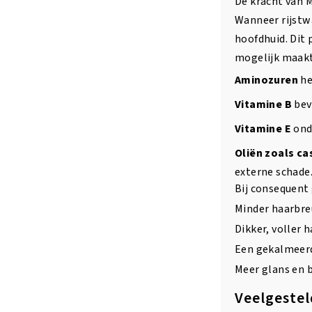
De kracht van M
Wanneer rijstw
hoofdhuid. Dit
mogelijk maakt
Aminozuren
he
Vitamine B
bev
Vitamine E
onde
Oliën zoals ca
externe schade
Bij consequent 
Minder haarbre
Dikker, voller h
Een gekalmeer
Meer glans en 
Veelgestel