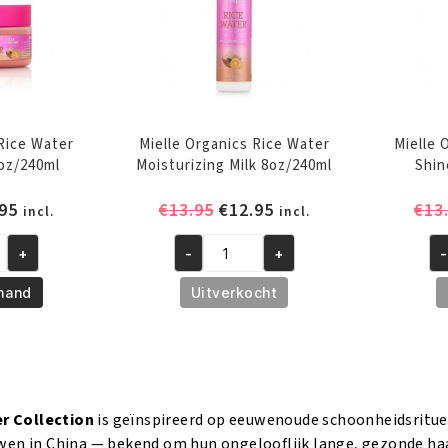
 Rice Water
Mielle Organics Rice Water
Mielle 
oz/240ml
Moisturizing Milk 8oz/240ml
Shin
pronkelijke
Huidige
Oorspronkelijke
Huidige
95
€
13.95
€
12.95
€
13
incl.
incl.
prijs
prijs
prijs
+
-
+
-
is:
was:
is:
Mielle
Mi
95.
€12.95.
€13.95.
€12.95.
Organics
Or
mand
Uitverkocht
Rice
Ri
Water
Wa
Moisturizing
Sh
Milk
Mi
8oz/240ml
4o
r Collection
is geïnspireerd op eeuwenoude schoonheidsritue
aantal
aa
en in China — bekend om hun ongelooflijk lange, gezonde haar