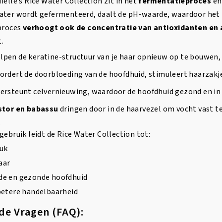
ielle’s Rice Water Collection zit in het
fermentatieproces
en
ater wordt gefermenteerd, daalt de pH-waarde, waardoor het be
 proces
verhoogt ook de concentratie van antioxidanten en
.
lpen de keratine-structuur van je haar opnieuw op te bouwen, 
ordert de doorbloeding van de hoofdhuid, stimuleert haarzakje
rsteunt celvernieuwing, waardoor de hoofdhuid gezond en in b
stor en babassu
dringen door in de haarvezel om vocht vast 
.
gebruik leidt de Rice Water Collection tot:
uk
aar
de en gezonde hoofdhuid
betere handelbaarheid
de Vragen (FAQ):