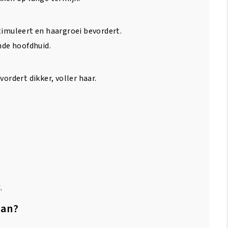
timuleert en haargroei bevordert.
de hoofdhuid.
ordert dikker, voller haar.
.
.
Aan?