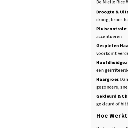
De Mielle Rice 
Droogte & Uit
droog, broos ha
Pluiscontrole
accentueren.
Gespleten Ha
voorkomt verde
Hoofdhuidgez
een geïrriteer
Haargroei
: Da
gezondere, snel
Gekleurd & Ch
gekleurd of hit
Hoe Werkt 