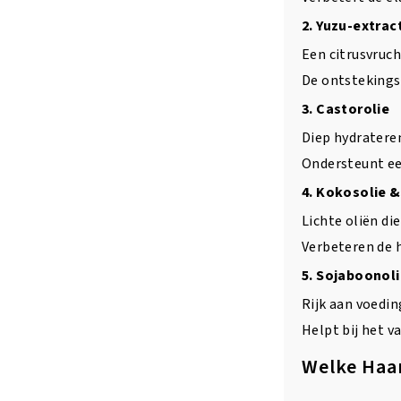
2. Yuzu-extrac
Een citrusvruch
De ontstekings
3. Castorolie
Diep hydrateren
Ondersteunt ee
4. Kokosolie 
Lichte oliën di
Verbeteren de 
5. Sojaboonol
Rijk aan voedin
Helpt bij het v
Welke Haar