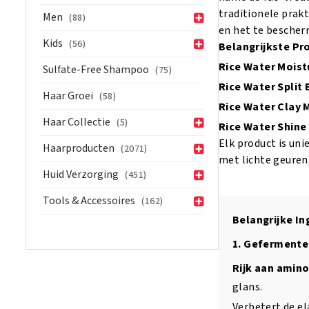
traditionele prak
Men
(88)
en het te bescher
Kids
(56)
Belangrijkste Pro
Rice Water Moistu
Sulfate-Free Shampoo
(75)
Rice Water Split
Haar Groei
(58)
Rice Water Clay
Haar Collectie
(5)
Rice Water Shine
Elk product is un
Haarproducten
(2071)
met lichte geuren
Huid Verzorging
(451)
Tools & Accessoires
(162)
Belangrijke I
1. Gefermente
Rijk aan amino
glans.
Verbetert de el