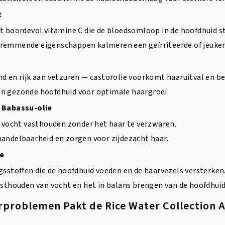
t
t boordevol vitamine C die de bloedsomloop in de hoofdhuid s
remmende eigenschappen kalmeren een geïrriteerde of jeuken
d en rijk aan vetzuren — castorolie voorkomt haaruitval en bev
n gezonde hoofdhuid voor optimale haargroei.
& Babassu-olie
e vocht vasthouden zonder het haar te verzwaren.
handelbaarheid en zorgen voor zijdezacht haar.
ie
gsstoffen die de hoofdhuid voeden en de haarvezels versterken
asthouden van vocht en het in balans brengen van de hoofdhuid
problemen Pakt de Rice Water Collection 