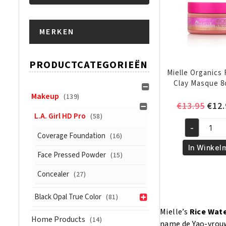
Min.
Max.
MERKEN
prijs
prijs
PRODUCTCATEGORIEËN
Mielle Organics
Clay Masque 8
Makeup
(139)
Oors
€
13.95
€
12.
L.A. Girl HD Pro
(58)
prijs
-
was:
Mielle
Coverage Foundation
(16)
€13.
Organics
In Winkel
Face Pressed Powder
(15)
Rice
Water
Concealer
(27)
Clay
Masque
Black Opal True Color
(81)
8oz/240ml
Mielle’s
Rice Wate
aantal
Home Products
(14)
name de Yao-vrouw