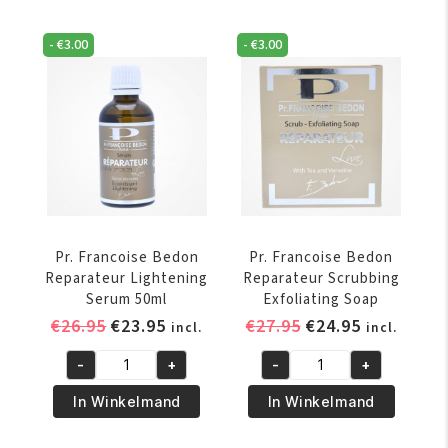
Reparateur
Reparateur
Lightening
Lightening
-
€
3.00
-
€
3.00
Cream
Lotion
50ml
500ml
aantal
aantal
Pr. Francoise Bedon
Pr. Francoise Bedon
Reparateur Lightening
Reparateur Scrubbing
Serum 50ml
Exfoliating Soap
Oorspronkelijke
Huidige
Oorspronkelijke
Huidige
€
26.95
€
23.95
€
27.95
€
24.95
incl.
incl.
prijs
prijs
prijs
prijs
-
+
-
+
was:
is:
was:
is:
Pr.
Pr.
€26.95.
€23.95.
€27.95.
€24.95.
Francoise
Francoise
In Winkelmand
In Winkelmand
Bedon
Bedon
Reparateur
Reparateur