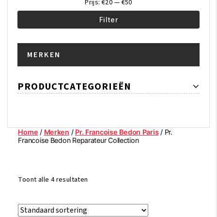
Prijs:
€20
—
€50
Filter
Min.
Max.
MERKEN
prijs
prijs
PRODUCTCATEGORIEËN
Home
/
Merken
/
Pr. Francoise Bedon Paris
/ Pr.
Francoise Bedon Reparateur Collection
Toont alle 4 resultaten