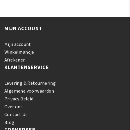
Lightening
Scrubbing
Serum
Exfoliating
50ml
Soap
aantal
aantal
MIJN ACCOUNT
Mijn account
Winkelmandje
Afrekenen
KLANTENSERVICE
Levering & Retournering
Algemene voorwaarden
Privacy Beleid
Over ons
Contact Us
Blog
TOPMERKEN