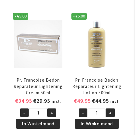
-
€
5.00
-
€
5.00
Pr. Francoise Bedon
Pr. Francoise Bedon
Reparateur Lightening
Reparateur Lightening
Cream 50ml
Lotion 500ml
Oorspronkelijke
Huidige
Oorspronkelijke
Huidige
€
34.95
€
29.95
€
49.95
€
44.95
incl.
incl.
prijs
prijs
prijs
prijs
-
+
-
+
was:
is:
was:
is:
Pr.
Pr.
€34.95.
€29.95.
€49.95.
€44.95.
Francoise
Francoise
In Winkelmand
In Winkelmand
Bedon
Bedon