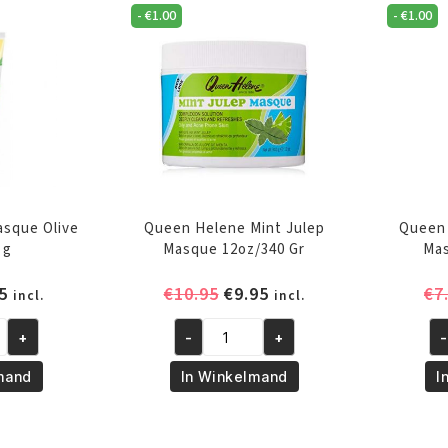
-
€
1.00
-
€
1.00
g
Ma
aantal
5o
Gr
aa
sque Olive
Queen Helene Mint Julep
Queen 
 g
Masque 12oz/340 Gr
Mas
pronkelijke
Huidige
Oorspronkelijke
Huidige
5
€
10.95
€
9.95
€
7
incl.
incl.
prijs
prijs
prijs
+
-
+
-
is:
was:
is:
Queen
Qu
5.
€6.95.
€10.95.
€9.95.
Helene
He
mand
In Winkelmand
I
Mint
Mi
Julep
Ju
Masque
Ma