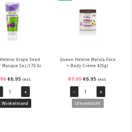
tion
Lotion
oz/473
32oz/946
l
ml
ntal
aantal
Helene Grape Seed
Queen Helene Marula Face
f Masque 5oz/170 Gr
+ Body Crème 425gr
Oorspronkelijke
Huidige
Oorspronkelijke
Huidige
.95
€
6.95
€
7.95
€
6.95
incl.
incl.
prijs
prijs
prijs
prijs
+
-
+
was:
is:
was:
is:
een
Queen
€7.95.
€6.95.
€7.95.
€6.95.
lene
Helene
n Winkelmand
Uitverkocht
ape
Marula
ed
Face
el-
+
f
Body