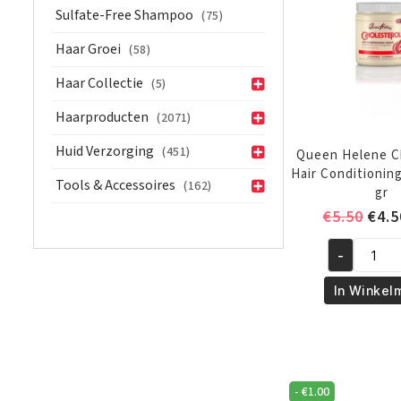
ml
Sulfate-Free Shampoo
(75)
aantal
Haar Groei
(58)
Haar Collectie
(5)
Haarproducten
(2071)
Huid Verzorging
(451)
Queen Helene C
Hair Conditionin
Tools & Accessoires
(162)
gr
Oors
€
5.50
€
4.5
prijs
-
was:
Queen
€5.5
Helene
In Winkel
Cholestero
Hair
Conditioni
Cream
-
€
1.00
425