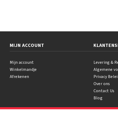
Volcanic
Ash
Scrub
6oz/170
gr
aantal
MIJN ACCOUNT
KLANTENS
Mijn account
Levering & R
Winkelmandje
Algemene v
Afrekenen
Privacy Belei
Over ons
Contact Us
Blog
© 2026 Samihair. All Rights Reserved.