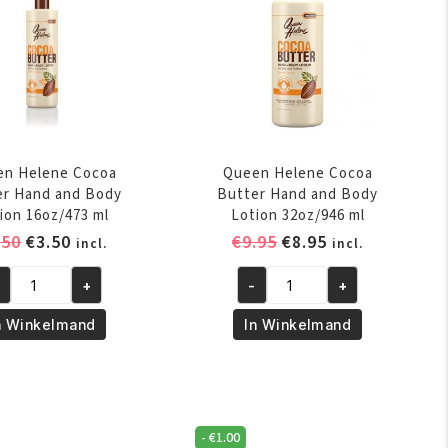
en Helene Cocoa
Queen Helene Cocoa
er Hand and Body
Butter Hand and Body
ion 16oz/473 ml
Lotion 32oz/946 ml
Oorspronkelijke
Huidige
Oorspronkelijke
Huidige
.50
€
3.50
€
9.95
€
8.95
incl.
incl.
prijs
prijs
prijs
prijs
+
-
+
was:
is:
was:
is:
een
Queen
€4.50.
€3.50.
€9.95.
€8.95.
lene
Helene
n Winkelmand
In Winkelmand
coa
Cocoa
tter
Butter
nd
Hand
d
and
-
€
1.00
dy
Body