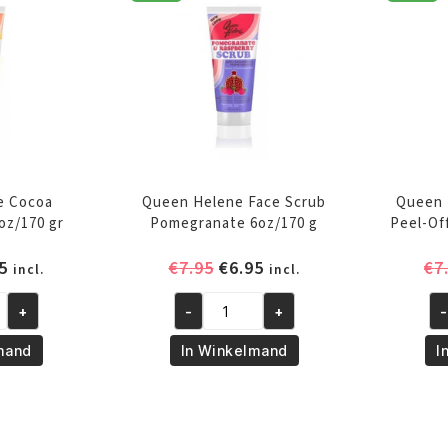
aantal
Lo
16
m
aa
e Cocoa
Queen Helene Face Scrub
Queen 
oz/170 gr
Pomegranate 6oz/170 g
Peel-Of
pronkelijke
Huidige
Oorspronkelijke
Huidige
5
€
7.95
€
6.95
€
7
incl.
incl.
prijs
prijs
prijs
+
-
+
-
is:
was:
is:
Queen
Qu
5.
€6.95.
€7.95.
€6.95.
Helene
He
mand
In Winkelmand
I
Face
Gr
Scrub
Se
Pomegranate
Pe
6oz/170
Of