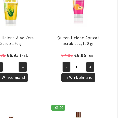
 Helene Aloe Vera
Queen Helene Apricot
Scrub 170 g
Scrub 6oz/170 gr
Oorspronkelijke
Huidige
Oorspronkelijke
Huidige
.95
€
6.95
€
7.95
€
6.95
incl.
incl.
prijs
prijs
prijs
prijs
was:
is:
was:
is:
+
-
+
een
Queen
€7.95.
€6.95.
€7.95.
€6.95.
lene
Helene
n Winkelmand
In Winkelmand
oe
Apricot
ra
Scrub
rub
6oz/170
0
gr
aantal
-
€
1.00
ntal