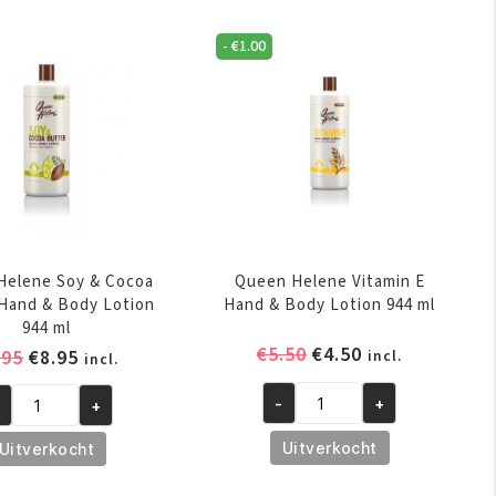
z/227
6oz/170gr
-
€
1.00
aantal
ntal
Helene Soy & Cocoa
Queen Helene Vitamin E
Hand & Body Lotion
Hand & Body Lotion 944 ml
944 ml
Oorspronkelijke
Huidige
€
5.50
€
4.50
Oorspronkelijke
Huidige
.95
€
8.95
incl.
incl.
prijs
prijs
prijs
prijs
was:
is:
-
+
+
was:
is:
Queen
een
€5.50.
€4.50.
€9.95.
€8.95.
Helene
lene
Uitverkocht
Uitverkocht
Vitamin
y
E