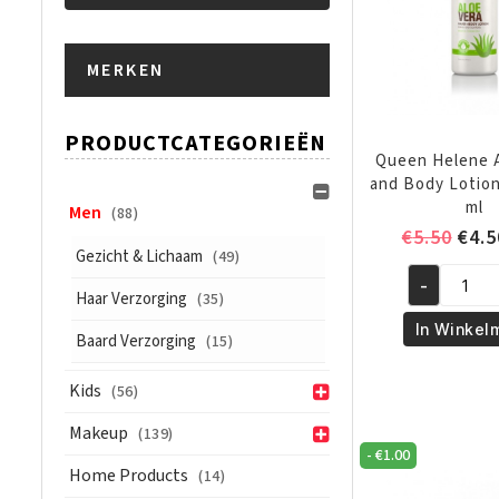
Min.
Max.
MERKEN
prijs
prijs
PRODUCTCATEGORIEËN
Queen Helene 
and Body Lotion
ml
Men
(88)
Oors
€
5.50
€
4.5
Gezicht & Lichaam
(49)
prijs
-
was:
Queen
Haar Verzorging
(35)
€5.5
Helene
In Winkel
Baard Verzorging
(15)
Aloe
Hand
Kids
(56)
and
Body
Makeup
(139)
-
€
1.00
Lotion
Home Products
(14)
9.5oz/944