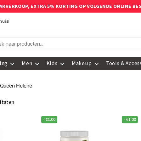
ARVERKOOP, EXTRA 5% KORTING OP VOLGENDE ONLINE BE
huis!
ing
Men
Kids
Makeup
Tools & Acces
 Queen Helene
ultaten
-
€
1.00
-
€
1.00