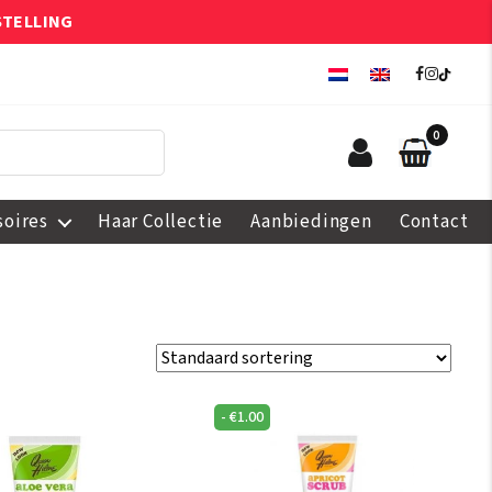
STELLING
0
soires
Haar Collectie
Aanbiedingen
Contact
-
€
1.00