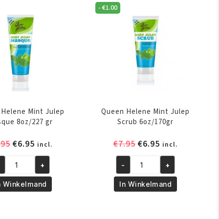
-
€
1.00
sque
Crème
z/170
425gr
aantal
ntal
Helene Mint Julep
Queen Helene Mint Julep
que 8oz/227 gr
Scrub 6oz/170gr
Oorspronkelijke
Huidige
Oorspronkelijke
Huidige
.95
€
6.95
€
7.95
€
6.95
incl.
incl.
prijs
prijs
prijs
prijs
+
-
+
was:
is:
was:
is:
een
Queen
€7.95.
€6.95.
€7.95.
€6.95.
lene
Helene
n Winkelmand
In Winkelmand
nt
Mint
lep
Julep
sque
Scrub