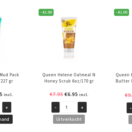
12oz/340
8o
-
€
1.00
-
€
1.00
Gr
gr
aantal
aa
Mud Pack
Queen Helene Oatmeal N
Queen 
227 gr
Honey Scrub 6oz/170 gr
Butter 
pronkelijke
Huidige
Oorspronkelijke
Huidige
5
€
7.95
€
6.95
€
9
incl.
incl.
prijs
prijs
prijs
is:
was:
is:
+
-
+
-
Queen
Qu
5.
€6.95.
€7.95.
€6.95.
Helene
He
mand
Uitverkocht
Oatmeal
So
N