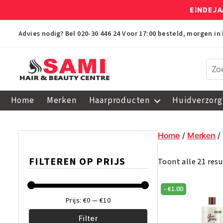
EINDEJA
Advies nodig? Bel
020-30 446 24
Voor 17:00 besteld, morgen in 
Sami
Afro
Home
Merken
Haarproducten
Huidverzorg
Hair
&
Beauty
Home
/
Merken
/
Centre
FILTEREN OP PRIJS
Toont alle 21 res
-
€
1.00
Prijs:
€0
—
€10
Filter