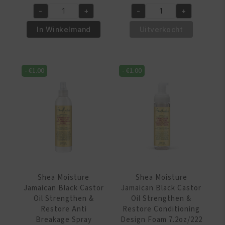
prijs
prijs
prijs
prijs
-
+
-
+
was:
is:
was:
is:
Shea
Shea
€14.95.
€13.95.
€15.95.
€14.95.
Moisture
Moisture
In Winkelmand
Uitverkocht
Jamaican
Jamaican
Black
Black
Castor
Castor
-
€
1.00
-
€
1.00
Oil
Oil
Strengthen
Strengthen
&
&
Grow
Grow
Conditioning
Loc
Shining
&
Gel
Braid
8oz/236
Butter
Ml
6oz/170
Shea Moisture
Shea Moisture
aantal
Gr
Jamaican Black Castor
Jamaican Black Castor
aantal
Oil Strengthen &
Oil Strengthen &
Restore Anti
Restore Conditioning
Breakage Spray
Design Foam 7.2oz/222