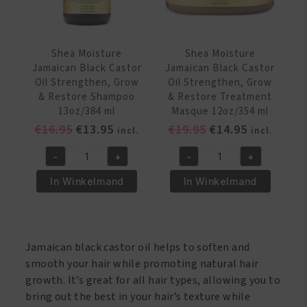
13oz/384
Treatment
ml
4oz/113
aantal
gr
Shea Moisture
Shea Moisture
aantal
Jamaican Black Castor
Jamaican Black Castor
Oil Strengthen, Grow
Oil Strengthen, Grow
& Restore Shampoo
& Restore Treatment
13oz/384 ml
Masque 12oz/354 ml
Oorspronkelijke
Huidige
Oorspronkelijke
Huidige
€
16.95
€
13.95
€
19.95
€
14.95
incl.
incl.
prijs
prijs
prijs
prijs
-
+
-
+
was:
is:
was:
is:
Shea
Shea
€16.95.
€13.95.
€19.95.
€14.95.
Moisture
Moisture
In Winkelmand
In Winkelmand
Jamaican
Jamaican
Black
Black
Castor
Castor
Oil
Oil
Jamaican black castor oil helps to soften and
Strengthen,
Strengthen,
smooth your hair while promoting natural hair
Grow
Grow
growth. It’s great for all hair types, allowing you to
&
&
bring out the best in your hair’s texture while