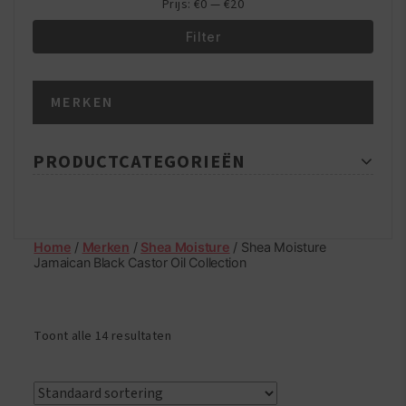
Prijs:
€0
—
€20
Filter
Min.
Max.
MERKEN
prijs
prijs
PRODUCTCATEGORIEËN
Home
/
Merken
/
Shea Moisture
/ Shea Moisture
Jamaican Black Castor Oil Collection
Toont alle 14 resultaten