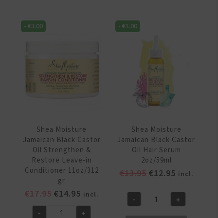
-
€
3.00
-
€
1.00
Shea Moisture
Shea Moisture
Jamaican Black Castor
Jamaican Black Castor
Oil Strengthen &
Oil Hair Serum
Restore Leave-in
2oz/59ml
Conditioner 11oz/312
Oorspronkelijke
Huidige
€
13.95
€
12.95
incl.
gr
prijs
prijs
Oorspronkelijke
Huidige
€
17.95
€
14.95
incl.
was:
is:
-
+
Shea
prijs
prijs
€13.95.
€12.95.
-
+
Moisture
was:
is:
Shea