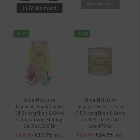
Uitverkocht
Jamaican
€17.95.
€14.95.
Moisture
In Winkelmand
Black
Jamaican
Castor
Black
Oil
Castor
-
€
1.00
-
€
1.00
Hair
Oil
Serum
Strengthen
2oz/59ml
&
aantal
Restore
Leave-
in
Conditioner
11oz/312
gr
Shea Moisture
Shea Moisture
aantal
Jamaican Black Castor
Jamaican Black Castor
Oil Strengthen & Grow
Oil Strengthen & Grow
Conditioning Shining
Loc & Braid Butter
Gel 8oz/236 Ml
6oz/170 Gr
Oorspronkelijke
Huidige
Oorspronkelijke
Huidige
€
14.95
€
13.95
€
15.95
€
14.95
incl.
incl.