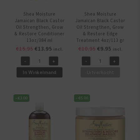
aantal
8oz/236
ml
Shea Moisture
Shea Moisture
aantal
Jamaican Black Castor
Jamaican Black Castor
Oil Strengthen, Grow
Oil Strengthen, Grow
& Restore Conditioner
& Restore Edge
13oz/384 ml
Treatment 4oz/113 gr
Oorspronkelijke
Huidige
Oorspronkelijke
Huidige
€
15.95
€
13.95
€
10.95
€
9.95
incl.
incl.
prijs
prijs
prijs
prijs
-
+
-
+
was:
is:
was:
is:
Shea
Shea
€15.95.
€13.95.
€10.95.
€9.95.
Moisture
Moisture
In Winkelmand
Uitverkocht
Jamaican
Jamaican
Black
Black
Castor
Castor
-
€
3.00
-
€
5.00
Oil
Oil
Strengthen,
Strengthen,
Grow
Grow
&
&
Restore
Restore
Conditioner
Edge