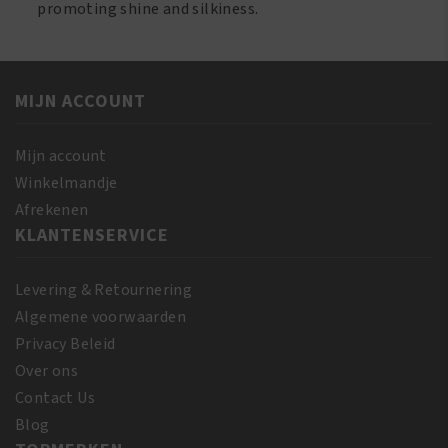
Restore
Restore
promoting shine and silkiness.
Shampoo
Treatment
13oz/384
Masque
ml
12oz/354
MIJN ACCOUNT
aantal
ml
aantal
Mijn account
Winkelmandje
Afrekenen
KLANTENSERVICE
Levering & Retournering
Algemene voorwaarden
Privacy Beleid
Over ons
Contact Us
Blog