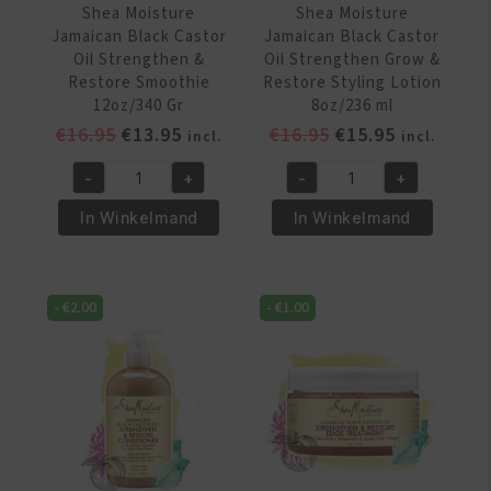
gr
&
Shea Moisture
Shea Moisture
aantal
Hold
Jamaican Black Castor
Jamaican Black Castor
Spritz
Oil Strengthen &
Oil Strengthen Grow &
8oz/236
Restore Smoothie
Restore Styling Lotion
12oz/340 Gr
8oz/236 ml
Ml
Oorspronkelijke
Huidige
Oorspronkelijke
Huidige
€
16.95
€
13.95
€
16.95
€
15.95
aantal
incl.
incl.
prijs
prijs
prijs
prijs
-
+
-
+
was:
is:
was:
is:
Shea
Shea
€16.95.
€13.95.
€16.95.
€15.95.
Moisture
Moisture
In Winkelmand
In Winkelmand
Jamaican
Jamaican
Black
Black
Castor
Castor
-
€
2.00
-
€
1.00
Oil
Oil
Strengthen
Strengthen
&
Grow
Restore
&
Smoothie
Restore
12oz/340
Styling
Gr
Lotion