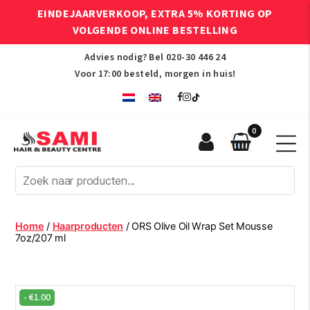
EINDEJAARVERKOOP, EXTRA 5% KORTING OP
VOLGENDE ONLINE BESTELLING
Advies nodig? Bel
020-30 446 24
Voor 17:00 besteld, morgen in huis!
0
Sami
Afro
Hair
&
Beauty
Home
/
Haarproducten
/ ORS Olive Oil Wrap Set Mousse
Centre
7oz/207 ml
-
€
1.00