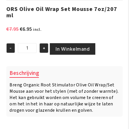
ORS Olive Oil Wrap Set Mousse 7oz/207
ml
Oorspronkelijke
Huidige
€
7.95
€
6.95
incl.
prijs
prijs
was:
is:
-
+
€7.95.
€6.95.
In Winkelmand
ORS
Olive
Oil
Wrap
Beschrijving
Set
Mousse
Breng Organic Root Stimulator Olive Oil Wrap/Set
7oz/207
ml
Mousse aan voor het stylen (met of zonder warmte).
aantal
Het kan gebruikt worden om volume te creeren of
om het in het in haar op natuurlijke wijze te laten
drogen voor glazende krullen en golven.