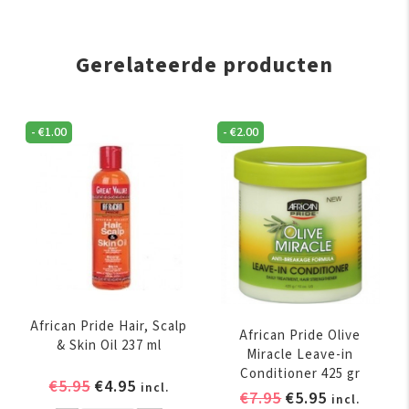
Gerelateerde producten
-
€
1.00
-
€
2.00
African Pride Hair, Scalp
African Pride Olive
& Skin Oil 237 ml
Miracle Leave-in
Conditioner 425 gr
Oorspronkelijke
Huidige
€
5.95
€
4.95
incl.
Oorspronkelijk
Huidige
€
7.95
€
5.95
incl.
prijs
prijs