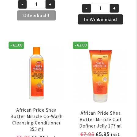
prijs
prijs
-
+
was:
is:
African
-
+
was:
is:
African
€5.95.
€4.95.
Pride
Uitverkocht
€7.95.
€5.95.
Pride
In Winkelmand
Hair,
Olive
Scalp
Miracle
&
Leave-
Skin
-
€
1.00
-
€
2.00
in
Oil
Conditioner
237
425
ml
gr
aantal
aantal
African Pride Shea
African Pride Shea
Butter Miracle Co-Wash
Butter Miracle Curl
Cleansing Conditioner
Definer Jelly 177 ml
355 ml
Oorspronkelijk
Huidige
€
7.95
€
5.95
incl.