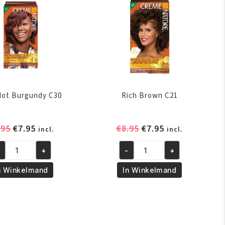
Hot Burgundy C30
Rich Brown C21
Oorspronkelijke
Huidige
Oorspronkelijke
Huidige
.95
€
7.95
€
8.95
€
7.95
incl.
incl.
prijs
prijs
prijs
prijs
+
-
+
was:
is:
was:
is:
d
Rich
€8.95.
€7.95.
€8.95.
€7.95.
t
Brown
n Winkelmand
In Winkelmand
rgundy
C21
0
aantal
ntal