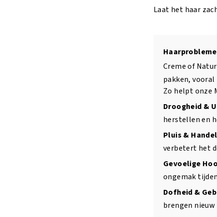
Laat het haar zac
Haarprobleme
Creme of Natur
pakken, vooral
Zo helpt onze 
Droogheid & U
herstellen en h
Pluis & Hande
verbetert het d
Gevoelige Hoo
ongemak tijden
Dofheid & Geb
brengen nieuw l