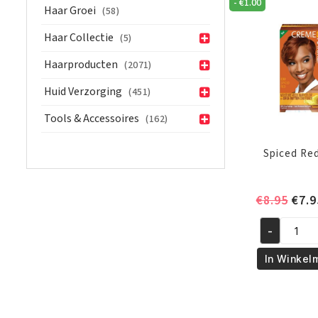
-
€
1.00
Haar Groei
(58)
Haar Collectie
(5)
Haarproducten
(2071)
Huid Verzorging
(451)
Tools & Accessoires
(162)
Spiced Re
Oors
€
8.95
€
7.9
prijs
-
was:
Spiced
€8.9
Red
In Winkel
C32
aantal