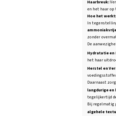
Haarbreuk:
Ver
en het haar op
Hoe het werkt
In tegenstelli
ammoniakvrij
zonder overmat
De aanwezighe
Hydratatie en
het haar uitdro
Herstel en Ver
voedingsstoffen
Daarnaast zorg
langdurige en
tegelijkertijd de
Bij regelmatig 
algehele textu