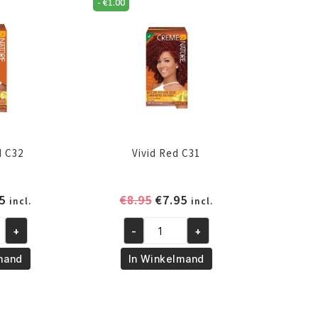
-
€
1.00
d C32
Vivid Red C31
pronkelijke
Huidige
Oorspronkelijke
Huidige
5
€
8.95
€
7.95
incl.
incl.
prijs
prijs
prijs
+
-
+
is:
was:
is:
Vivid
5.
€7.95.
€8.95.
€7.95.
Red
mand
In Winkelmand
C31
aantal