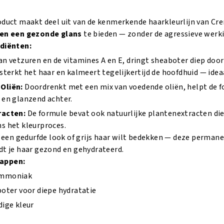
oduct maakt deel uit van de kenmerkende haarkleurlijn van Cr
 en een gezonde glans
te bieden — zonder de agressieve wer
ediënten:
an vetzuren en de vitamines A en E, dringt sheaboter diep door
sterkt het haar en kalmeert tegelijkertijd de hoofdhuid — ideaa
Oliën:
Doordrenkt met een mix van voedende oliën, helpt de fo
 en glanzend achter.
racten:
De formule bevat ook natuurlijke plantenextracten di
s het kleurproces.
or een gedurfde look of grijs haar wilt bedekken — deze perman
dt je haar gezond en gehydrateerd.
appen:
ammoniak
boter voor diepe hydratatie
dige kleur
g