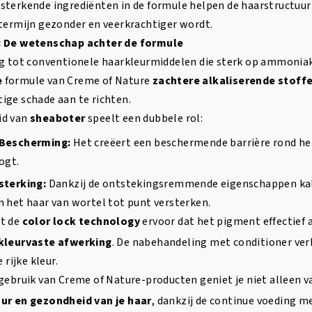
sterkende ingrediënten in de formule helpen de haarstructuu
 termijn gezonder en veerkrachtiger wordt.
: De wetenschap achter de formule
ng tot conventionele haarkleurmiddelen die sterk op ammonia
e
formule van Creme of Nature
zachtere alkaliserende stoff
ige schade aan te richten.
id van
sheaboter
speelt een dubbele rol:
 Bescherming:
Het creëert een beschermende barrière rond het
ogt.
sterking:
Dankzij de ontstekingsremmende eigenschappen kalm
 het haar van wortel tot punt versterken.
t de
color lock technology
ervoor dat het pigment effectief a
 kleurvaste afwerking
. De nabehandeling met conditioner ve
 rijke kleur.
gebruik van Creme of Nature-producten geniet je niet alleen 
ur en gezondheid van je haar
, dankzij de continue voeding me