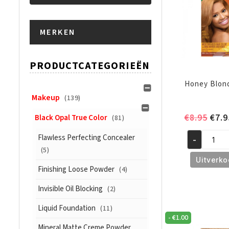
Min.
Max.
MERKEN
prijs
prijs
PRODUCTCATEGORIEËN
Honey Blon
Makeup
(139)
Oors
€
8.95
€
7.9
Black Opal True Color
(81)
prijs
Flawless Perfecting Concealer
-
was:
Honey
(5)
€8.9
Blonde
Uitverko
C41
Finishing Loose Powder
(4)
aantal
Invisible Oil Blocking
(2)
Liquid Foundation
(11)
-
€
1.00
Mineral Matte Creme Powder