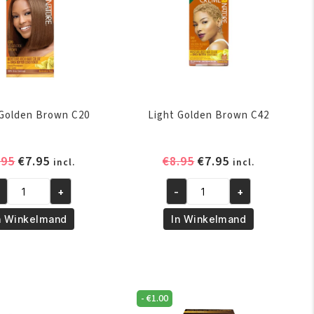
 Golden Brown C20
Light Golden Brown C42
Oorspronkelijke
Huidige
Oorspronkelijke
Huidige
.95
€
7.95
€
8.95
€
7.95
incl.
incl.
prijs
prijs
prijs
prijs
+
-
+
was:
is:
was:
is:
ght
Light
€8.95.
€7.95.
€8.95.
€7.95.
lden
Golden
n Winkelmand
In Winkelmand
own
Brown
0
C42
ntal
aantal
-
€
1.00