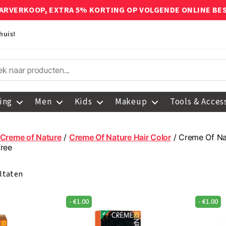
ARVERKOOP, EXTRA 5% KORTING OP VOLGENDE ONLINE BE
huis!
ing
Men
Kids
Makeup
Tools & Acces
Creme of Nature
/
Creme Of Nature Hair Color
/ Creme Of Na
ree
ultaten
-
€
1.00
-
€
1.00