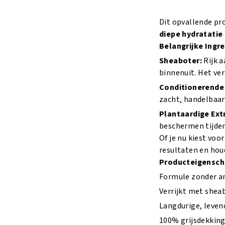
Dit opvallende pr
diepe hydratatie
Belangrijke Ingr
Sheaboter:
Rijk a
binnenuit. Het ver
Conditionerende 
zacht, handelbaar
Plantaardige Ext
beschermen tijden
Of je nu kiest vo
resultaten en hou
Producteigensch
Formule zonder 
Verrijkt met shea
Langdurige, leven
100% grijsdekkin