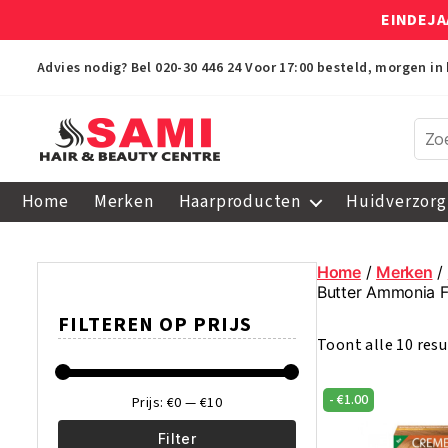
EINDEJA
Advies nodig? Bel
020-30 446 24
Voor 17:00 besteld, morgen in 
Sami
Afro
Home
Merken
Haarproducten
Huidverzorg
Hair
&
Beauty
Home
/
Merken
/
Centre
Butter Ammonia F
FILTEREN OP PRIJS
Toont alle 10 res
-
€
1.00
Prijs:
€0
—
€10
Filter