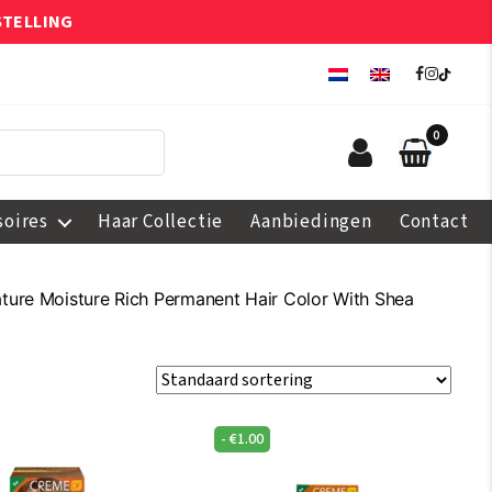
STELLING
0
soires
Haar Collectie
Aanbiedingen
Contact
ture Moisture Rich Permanent Hair Color With Shea
-
€
1.00