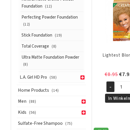
Foundation
(12)
Perfecting Powder Foundation
(12)
Stick Foundation
(19)
Total Coverage
(8)
Lightest Blo
Ultra Matte Foundation Powder
(8)
Oors
€
8.95
€
7.9
L.A. Girl HD Pro
(58)
prijs
-
was:
Lightest
Home Products
(14)
€8.9
Blonde
In Winkel
Men
(88)
C43
aantal
Kids
(56)
Sulfate-Free Shampoo
(75)