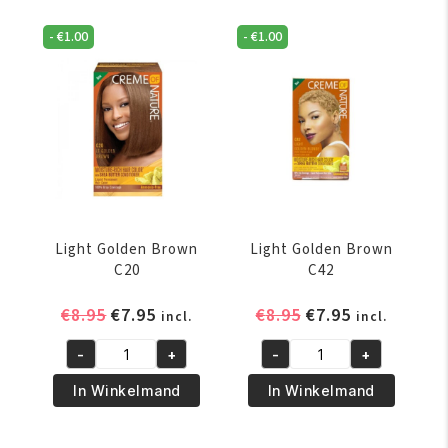
9.2
9.23
aantal
aantal
-
€
1.00
-
€
1.00
Light Golden Brown
Light Golden Brown
C20
C42
Oorspronkelijke
Huidige
Oorspronkelijke
Huidige
€
8.95
€
7.95
€
8.95
€
7.95
incl.
incl.
prijs
prijs
prijs
prijs
-
+
-
+
was:
is:
was:
is:
Light
Light
€8.95.
€7.95.
€8.95.
€7.95.
Golden
Golden
In Winkelmand
In Winkelmand
Brown
Brown
C20
C42