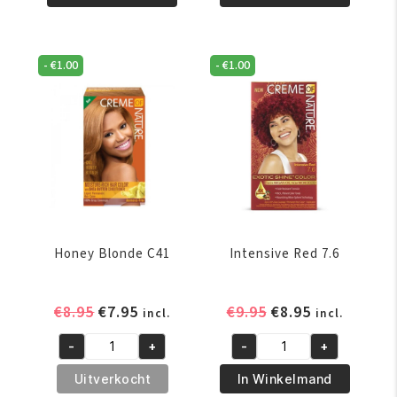
10.01
10.0
aantal
aantal
-
€
1.00
-
€
1.00
Honey Blonde C41
Intensive Red 7.6
Oorspronkelijke
Huidige
Oorspronkelijke
Huidige
€
8.95
€
7.95
€
9.95
€
8.95
incl.
incl.
prijs
prijs
prijs
prijs
-
+
-
+
was:
is:
was:
is:
Honey
Intensive
€8.95.
€7.95.
€9.95.
€8.95.
Blonde
Red
Uitverkocht
In Winkelmand