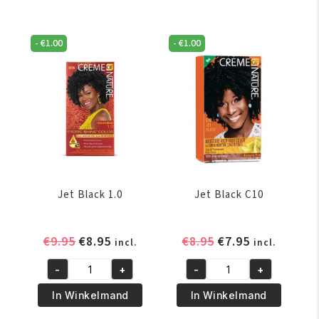
C41
7.6
aantal
aantal
-
€
1.00
-
€
1.00
Jet Black 1.0
Jet Black C10
Oorspronkelijke
Huidige
Oorspronkelijke
Huidige
€
9.95
€
8.95
€
8.95
€
7.95
incl.
incl.
prijs
prijs
prijs
prijs
-
+
-
+
was:
is:
was:
is:
Jet
Jet
€9.95.
€8.95.
€8.95.
€7.95.
Black
Black
In Winkelmand
In Winkelmand
1.0
C10