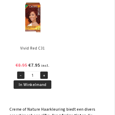
Vivid Red C31
Oorspronkelijke
Huidige
€
8.95
€
7.95
incl.
prijs
prijs
-
+
was:
is:
Vivid
€8.95.
€7.95.
Red
In Winkelmand
C31
aantal
Creme of Nature Haarkleuring biedt een divers