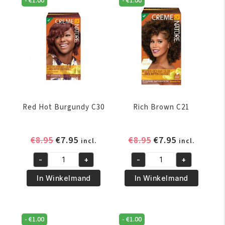
-
€
1.00
-
€
1.00
Red Hot Burgundy C30
Rich Brown C21
Oorspronkelijke
Huidige
Oorspronkelijke
Huidige
€
8.95
€
7.95
€
8.95
€
7.95
incl.
incl.
prijs
prijs
prijs
prijs
-
+
-
+
was:
is:
was:
is:
Red
Rich
€8.95.
€7.95.
€8.95.
€7.95.
Hot
Brown
In Winkelmand
In Winkelmand
Burgundy
C21
C30
aantal
aantal
-
€
1.00
-
€
1.00