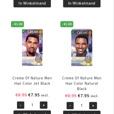
€8.95.
€7.95.
€8.95.
€7.95.
Of
Of
In Winkelmand
In Winkelmand
Nature
Nature
Men
Men
Hair
Hair
-
€
1.00
-
€
1.00
Color
Color
1.0
4.0
-
-
Natural
Rich
Black
Black
aantal
aantal
Creme Of Nature Men
Creme Of Nature Men
Hair Color Jet Black
Hair Color Natural
Black
Oorspronkelijke
Huidige
€
8.95
€
7.95
Oorspronkelijke
Huidige
€
8.95
€
7.95
incl.
incl.
prijs
prijs
prijs
prijs
-
+
-
+
was:
is:
was:
is:
Creme
Creme
€8.95.
€7.95.
€8.95.
€7.95.
Of