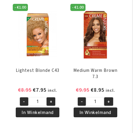
aantal
aantal
-
€
1.00
-
€
1.00
Lightest Blonde C43
Medium Warm Brown
7.3
Oorspronkelijke
Huidige
Oorspronkelijke
Huidige
€
8.95
€
7.95
€
9.95
€
8.95
incl.
incl.
prijs
prijs
prijs
prijs
-
+
-
+
was:
is:
was:
is:
Lightest
Medium
€8.95.
€7.95.
€9.95.
€8.95.
Blonde
Warm
In Winkelmand
In Winkelmand
C43
Brown
aantal
7.3