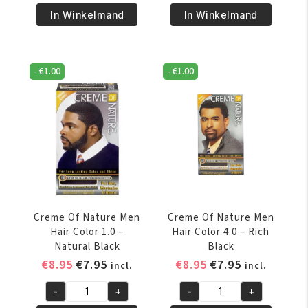
€9.95.
€8.95.
€9.95.
€8.95.
Copper
Blaze
In Winkelmand
In Winkelmand
7.64
6.2
aantal
aantal
-
€
1.00
-
€
1.00
Creme Of Nature Men
Creme Of Nature Men
Hair Color 1.0 –
Hair Color 4.0 – Rich
Natural Black
Black
Oorspronkelijke
Huidige
Oorspronkelijke
Huidige
€
8.95
€
7.95
€
8.95
€
7.95
incl.
incl.
prijs
prijs
prijs
prijs
-
+
-
+
was:
is:
was:
is:
Creme
Creme