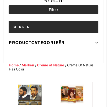
Prijs:
€0
—
€10
Filter
Min.
Max.
MERKEN
prijs
prijs
PRODUCTCATEGORIEËN
Home
/
Merken
/
Creme of Nature
/ Creme Of Nature
Hair Color