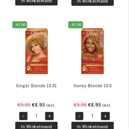
Of
In Winkelmand
In Winkelmand
Nature
Nature
Men
Men
Hair
Hair
-
€
1.00
-
€
1.00
Color
Color
Jet
Natural
Black
Black
aantal
aantal
Ginger Blonde 10.01
Honey Blonde 10.0
Oorspronkelijke
Huidige
Oorspronkelijke
Huidige
€
9.95
€
8.95
€
9.95
€
8.95
incl.
incl.
prijs
prijs
prijs
prijs
-
+
-
+
was:
is:
was:
is:
Ginger
Honey
€9.95.
€8.95.
€9.95.
€8.95.
Blonde
Blonde
In Winkelmand
In Winkelmand