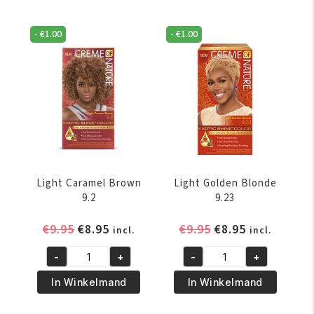
aantal
aantal
-
€
1.00
-
€
1.00
Light Caramel Brown
Light Golden Blonde
9.2
9.23
Oorspronkelijke
Huidige
Oorspronkelijke
Huidige
€
9.95
€
8.95
€
9.95
€
8.95
incl.
incl.
prijs
prijs
prijs
prijs
-
+
-
+
was:
is:
was:
is:
Light
Light
€9.95.
€8.95.
€9.95.
€8.95.
Caramel
Golden
In Winkelmand
In Winkelmand
Brown
Blonde