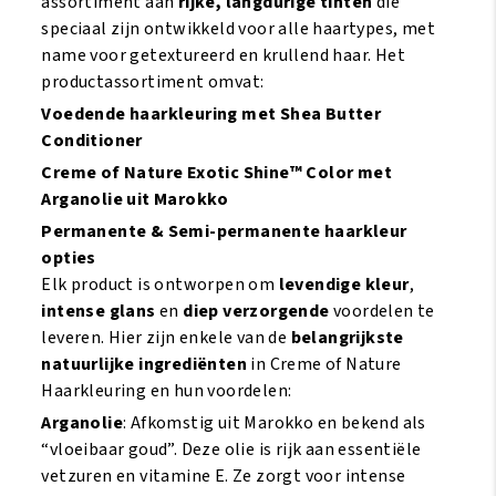
assortiment aan
rijke, langdurige tinten
die
speciaal zijn ontwikkeld voor alle haartypes, met
name voor getextureerd en krullend haar. Het
productassortiment omvat:
Voedende haarkleuring met Shea Butter
Conditioner
Creme of Nature Exotic Shine™ Color met
Arganolie uit Marokko
Permanente & Semi-permanente haarkleur
opties
Elk product is ontworpen om
levendige kleur
,
intense glans
en
diep verzorgende
voordelen te
leveren. Hier zijn enkele van de
belangrijkste
natuurlijke ingrediënten
in Creme of Nature
Haarkleuring en hun voordelen:
Arganolie
: Afkomstig uit Marokko en bekend als
“vloeibaar goud”. Deze olie is rijk aan essentiële
vetzuren en vitamine E. Ze zorgt voor intense