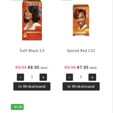
Soft Black 3.0
Spiced Red C32
Oorspronkelijke
Huidige
Oorspronkelijke
Huidige
€
9.95
€
8.95
€
8.95
€
7.95
incl.
incl.
prijs
prijs
prijs
prijs
-
+
-
+
was:
is:
was:
is:
Soft
Spiced
€9.95.
€8.95.
€8.95.
€7.95.
Black
Red
In Winkelmand
In Winkelmand
3.0
C32
aantal
aantal
-
€
1.00