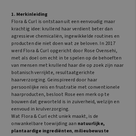
Hibiscus
Hibiscus
Curl
Curl
1. Merkinleiding
Defining
Activating
Flora & Curl is ontstaan uit een eenvoudig maar
Gel
Lotion
krachtig idee: krullend haar verdient beter dan
10oz/300ml
10oz/300ml
agressieve chemicaliën, ingewikkelde routines en
aantal
aantal
producten die niet doen wat ze beloven. In 2017
werd Flora & Curl opgericht door Rose Ovensehi,
met als doel om echt in te spelen op de behoeften
van mensen met krullend haar die op zoek zijn naar
botanisch verrijkte, resultaatgerichte
haarverzorging. Geïnspireerd door haar
persoonlijke reis en frustratie met conventionele
haarproducten, besloot Rose een merk op te
bouwen dat geworteld is in zuiverheid, welzijn en
eenvoud in krulverzorging.
Wat Flora & Curl echt uniek maakt, is de
onwankelbare toewijding aan
natuurlijke,
plantaardige ingrediënten
,
milieubewuste