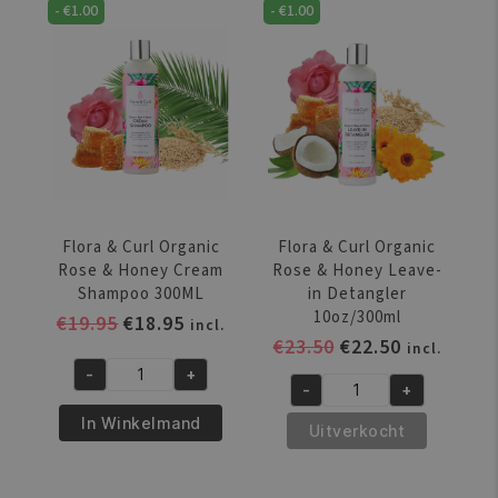
-
€
1.00
-
€
1.00
Hydrating
&
Hair
Honey
Mist
Cream
8.5oz/250ml
Conditioner
aantal
300ml
aantal
Flora & Curl Organic
Flora & Curl Organic
Rose & Honey Cream
Rose & Honey Leave-
Shampoo 300ML
in Detangler
10oz/300ml
Oorspronkelijke
Huidige
€
19.95
€
18.95
incl.
Oorspronkelijke
Huidige
€
23.50
€
22.50
prijs
prijs
incl.
prijs
prijs
was:
is:
-
+
Flora
-
+
was:
is:
€19.95.
€18.95.
Flora
&
€23.50.
€22.50.
In Winkelmand
&
Uitverkocht
Curl
Curl
Organic
Organic
Rose