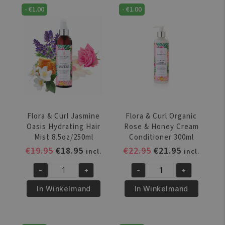
Mint
Garden
-
€
1.00
-
€
1.00
Curl
Hair
Refresh
Styling
Clay
Butter
Wash
120Gr
9oz/260g
aantal
aantal
Flora & Curl Jasmine
Flora & Curl Organic
Oasis Hydrating Hair
Rose & Honey Cream
Mist 8.5oz/250ml
Conditioner 300ml
Oorspronkelijke
Huidige
Oorspronkelijke
Huidige
€
19.95
€
18.95
€
22.95
€
21.95
incl.
incl.
prijs
prijs
prijs
prijs
-
+
-
+
was:
is:
was:
is:
Flora
Flora
€19.95.
€18.95.
€22.95.
€21.95.
&
&
In Winkelmand
In Winkelmand
Curl
Curl
Jasmine
Organic
Oasis
Rose