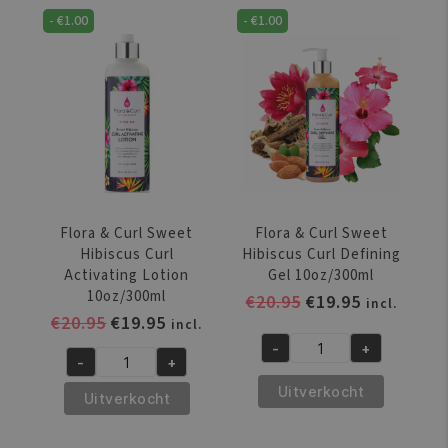
Rose
&
-
€
1.00
-
€
1.00
&
Honey
Honey
Cream
Leave-
Shampoo
in
300ML
Detangler
aantal
10oz/300ml
aantal
Flora & Curl Sweet
Flora & Curl Sweet
Hibiscus Curl
Hibiscus Curl Defining
Activating Lotion
Gel 10oz/300ml
10oz/300ml
Oorspronkelijke
Huidige
€
20.95
€
19.95
incl.
Oorspronkelijke
Huidige
€
20.95
€
19.95
prijs
prijs
incl.
prijs
prijs
was:
is:
-
+
Flora
-
+
was:
is:
€20.95.
€19.95.
Flora
&
€20.95.
€19.95.
Uitverkocht
&
Uitverkocht
Curl
Curl
Sweet
Sweet