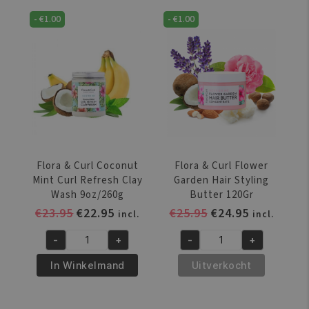
Citrus
Citrus
-
€
1.00
-
€
1.00
Superfruit
Superfruit
Hair
Shampoo
Oil
10oz/300ml
6oz/200ml
aantal
aantal
Flora & Curl Coconut
Flora & Curl Flower
Mint Curl Refresh Clay
Garden Hair Styling
Wash 9oz/260g
Butter 120Gr
Oorspronkelijke
Huidige
Oorspronkelijke
Huidige
€
23.95
€
22.95
€
25.95
€
24.95
incl.
incl.
prijs
prijs
prijs
prijs
-
+
-
+
was:
is:
was:
is:
Flora
Flora
€23.95.
€22.95.
€25.95.
€24.95.
&
&
In Winkelmand
Uitverkocht
Curl
Curl
Coconut
Flower