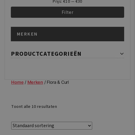
Prijs:
€10
—
€30
Filter
Min.
Max.
MERKEN
prijs
prijs
PRODUCTCATEGORIEËN
Home
/
Merken
/ Flora & Curl
Toont alle 10 resultaten