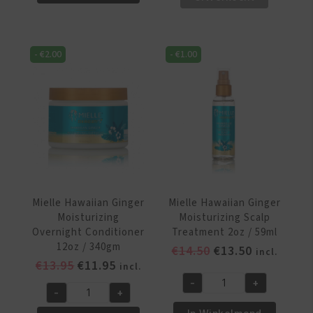
Ginger
Ginger
Moisturizing
Moisturizing
Hair
Leave-
Butter
-
€
2.00
-
€
1.00
In
12oz
Conditioner
/
12oz
340gm
/
aantal
355ml
aantal
Mielle Hawaiian Ginger
Mielle Hawaiian Ginger
Moisturizing
Moisturizing Scalp
Overnight Conditioner
Treatment 2oz / 59ml
12oz / 340gm
Oorspronkelijke
Huidige
€
14.50
€
13.50
incl.
Oorspronkelijke
Huidige
€
13.95
€
11.95
prijs
prijs
incl.
prijs
prijs
was:
is:
-
+
Mielle
-
+
was:
is:
€14.50.
€13.50.
Mielle
Hawaiian