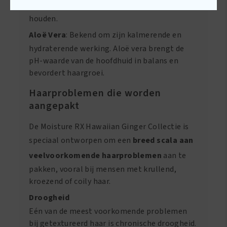
voorkomt haarbreuk door vocht vast te
houden.
Aloë Vera
: Bekend om zijn kalmerende en
hydraterende werking. Aloë vera brengt de
pH-waarde van de hoofdhuid in balans en
bevordert haargroei.
Haarproblemen die worden
aangepakt
De Moisture RX Hawaiian Ginger Collectie is
speciaal ontworpen om een
breed scala aan
veelvoorkomende haarproblemen
aan te
pakken, vooral bij mensen met krullend,
kroezend of coily haar.
Droogheid
Eén van de meest voorkomende problemen
bij getextureerd haar is chronische droogheid.