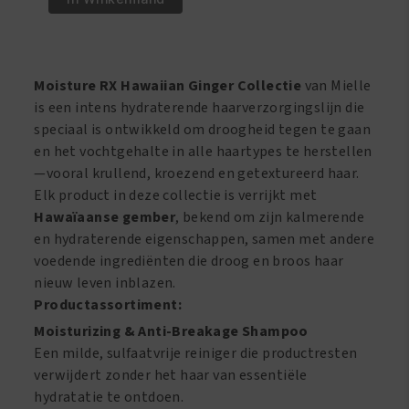
Ginger
Moisturizing
Styling
Gel
Moisture RX Hawaiian Ginger Collectie
van Mielle
12oz
is een intens hydraterende haarverzorgingslijn die
/
speciaal is ontwikkeld om droogheid tegen te gaan
340gm
en het vochtgehalte in alle haartypes te herstellen
aantal
—vooral krullend, kroezend en getextureerd haar.
Elk product in deze collectie is verrijkt met
Hawaïaanse gember
, bekend om zijn kalmerende
en hydraterende eigenschappen, samen met andere
voedende ingrediënten die droog en broos haar
nieuw leven inblazen.
Productassortiment:
Moisturizing & Anti-Breakage Shampoo
Een milde, sulfaatvrije reiniger die productresten
verwijdert zonder het haar van essentiële
hydratatie te ontdoen.