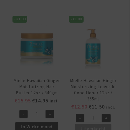
Ginger
Ginger
Moisturizing
Moisturizing
&
&
-
€
1.00
-
€
1.00
Anti-
Anti-
Breakage
Breakage
Conditioner
Shampoo
12
12oz/355ml
oz/360ml
aantal
aantal
Mielle Hawaiian Ginger
Mielle Hawaiian Ginger
Moisturizing Hair
Moisturizing Leave-In
Butter 12oz / 340gm
Conditioner 12oz /
355ml
Oorspronkelijke
Huidige
€
15.95
€
14.95
incl.
Oorspronkelijke
Huidige
€
12.50
€
11.50
prijs
prijs
incl.
prijs
prijs
was:
is:
-
+
Mielle
-
+
was:
is:
€15.95.
€14.95.
Mielle
Hawaiian
€12.50.
€11.50.
In Winkelmand
Hawaiian
Uitverkocht