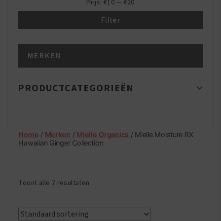
Prijs:
€10
—
€20
Filter
Min.
Max.
MERKEN
prijs
prijs
PRODUCTCATEGORIEËN
Home
/
Merken
/
Mielle Organics
/ Mielle Moisture RX
Hawaiian Ginger Collection
Toont alle 7 resultaten