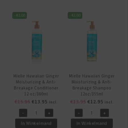
-
€
2.00
-
€
1.00
Mielle Hawaiian Ginger
Mielle Hawaiian Ginger
Moisturizing & Anti-
Moisturizing & Anti-
Breakage Conditioner
Breakage Shampoo
12 oz/360ml
12oz/355ml
Oorspronkelijke
Huidige
Oorspronkelijke
Huidige
€
15.95
€
13.95
€
13.95
€
12.95
incl.
incl.
prijs
prijs
prijs
prijs
-
+
-
+
was:
is:
was:
is:
Mielle
Mielle
€15.95.
€13.95.
€13.95.
€12.95.
Hawaiian
Hawaiian
In Winkelmand
In Winkelmand