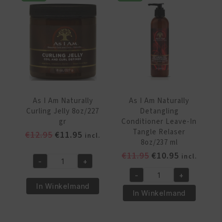
Clarity
Jelly
Shampoo
16oz/454
8oz/
gr
237ml
aantal
aantal
As I Am Naturally
As I Am Naturally
Curling Jelly 8oz/227
Detangling
gr
Conditioner Leave-In
Tangle Relaser
Oorspronkelijke
Huidige
€
12.95
€
11.95
incl.
8oz/237 ml
prijs
prijs
Oorspronkelijke
Huidige
€
11.95
€
10.95
incl.
was:
is:
-
+
As
prijs
prijs
€12.95.
€11.95.
-
+
I
was:
is:
As
In Winkelmand
Am
€11.95.
€10.95.
I
In Winkelmand
Naturally
Am
Curling
Naturally