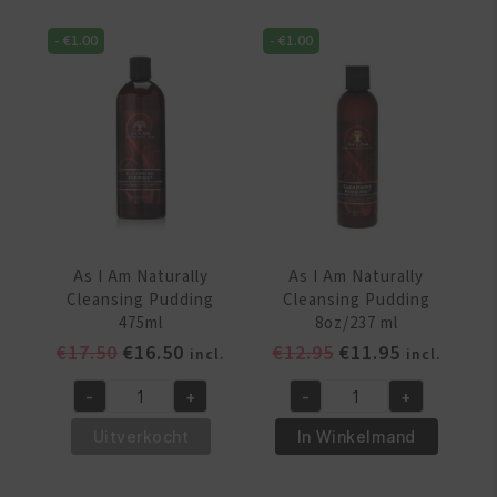
-
€
1.00
-
€
1.00
As I Am Naturally
As I Am Naturally
Cleansing Pudding
Cleansing Pudding
475ml
8oz/237 ml
Oorspronkelijke
Huidige
Oorspronkelijke
Huidige
€
17.50
€
16.50
€
12.95
€
11.95
incl.
incl.
prijs
prijs
prijs
prijs
-
+
-
+
was:
is:
was:
is:
As
As
€17.50.
€16.50.
€12.95.
€11.95.
I
I
Uitverkocht
In Winkelmand
Am
Am
Naturally
Naturally