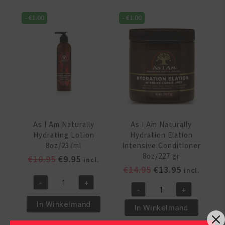
DoubleButter
DoubleButter
-
€
1.00
-
€
1.00
Cream
Cream
Rich
Rich
Daily
Daily
Moisturizer
Moisturizer
16oz/454
8oz/227
gr
gr
aantal
aantal
As I Am Naturally
As I Am Naturally
Hydrating Lotion
Hydration Elation
8oz/237ml
Intensive Conditioner
8oz/227 gr
Oorspronkelijke
Huidige
€
10.95
€
9.95
incl.
Oorspronkelijke
Huidige
€
14.95
€
13.95
prijs
prijs
incl.
prijs
prijs
was:
is:
-
+
As
-
+
was:
is:
€10.95.
€9.95.
As
I
€14.95.
€13.95.
In Winkelmand
I
In Winkelmand
Am
Am
Naturally