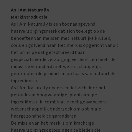
Twist
Defining
As I Am Naturally
Cream
Merkintroductie
8oz/227
As I Am Naturally is een toonaangevend
gr
haarverzorgingsmerk dat zich toelegt op de
aantal
behoeften van mensen met natuurlijke krullen,
coils en golvend haar. Het merk is opgericht vanuit
het principe dat getextureerd haar
gespecialiseerde verzorging verdient, en heeft de
industrie veranderd met wetenschappelijk
geformuleerde producten op basis van natuurlijke
ingrediënten.
As I Am Naturally onderscheidt zich door het
gebruik van hoogwaardige, plantaardige
ingrediënten in combinatie met geavanceerd
wetenschappelijk onderzoek om optimale
haargezondheid te garanderen.
De missie van het merk is om krachtige
haarverzorgingsoplossingen te bieden die