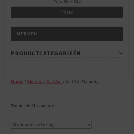
Prijs:
€0
—
€30
Filter
Min.
Max.
MERKEN
prijs
prijs
PRODUCTCATEGORIEËN
Home
/
Merken
/
As I Am
/ As I Am Naturally
Toont alle 21 resultaten