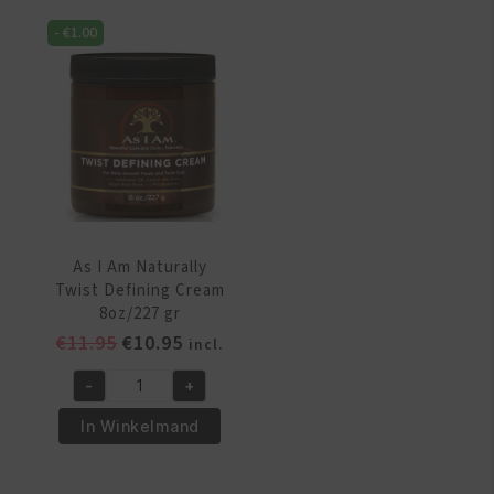
Smoothing
Twist
-
€
1.00
Gel
Defining
8oz/227
Cream
gr
16oz/454
aantal
gr
aantal
As I Am Naturally
Twist Defining Cream
8oz/227 gr
Oorspronkelijke
Huidige
€
11.95
€
10.95
incl.
prijs
prijs
-
+
was:
is:
As
€11.95.
€10.95.
I
In Winkelmand
Am
Naturally