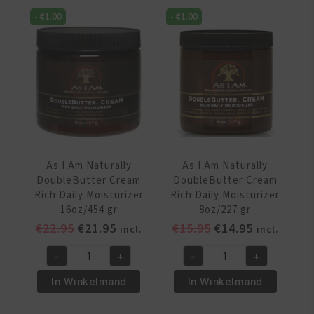
Jelly
Detangling
-
€
1.00
-
€
1.00
8oz/227
Conditioner
gr
Leave-
aantal
In
Tangle
Relaser
8oz/237
ml
aantal
As I Am Naturally
As I Am Naturally
DoubleButter Cream
DoubleButter Cream
Rich Daily Moisturizer
Rich Daily Moisturizer
16oz/454 gr
8oz/227 gr
Oorspronkelijke
Huidige
Oorspronkelijke
Huidige
€
22.95
€
21.95
€
15.95
€
14.95
incl.
incl.
prijs
prijs
prijs
prijs
-
+
-
+
was:
is:
was:
is:
As
As
€22.95.
€21.95.
€15.95.
€14.95.
I
I
In Winkelmand
In Winkelmand
Am
Am
Naturally
Naturally