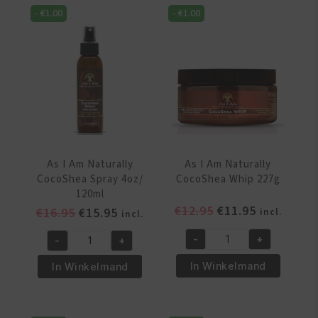
Coconut
Coconut
-
€
1.00
-
€
1.00
CoWash
Cowash
16oz/454
8
gr
oz/227gr
aantal
aantal
As I Am Naturally
As I Am Naturally
CocoShea Spray 4oz/
CocoShea Whip 227g
120ml
Oorspronkelijke
Huidige
€
12.95
€
11.95
Oorspronkelijke
Huidige
€
16.95
€
15.95
incl.
incl.
prijs
prijs
prijs
prijs
-
+
-
+
was:
is:
was:
is:
As
As
€12.95.
€11.95.
€16.95.
€15.95.
I
I
In Winkelmand
In Winkelmand
Am
Am
Naturally
Naturally
CocoShea
CocoShea