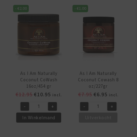
Cleansing
Cleansing
-
€
2.00
-
€
1.00
Pudding
Pudding
475ml
8oz/237
aantal
ml
aantal
As I Am Naturally
As I Am Naturally
Coconut CoWash
Coconut Cowash 8
16oz/454 gr
oz/227gr
Oorspronkelijke
Huidige
Oorspronkelijke
Huidige
€
12.95
€
10.95
€
7.95
€
6.95
incl.
incl.
prijs
prijs
prijs
prijs
-
+
-
+
was:
is:
was:
is:
As
As
€12.95.
€10.95.
€7.95.
€6.95.
I
I
In Winkelmand
Uitverkocht
Am
Am
Naturally
Naturally