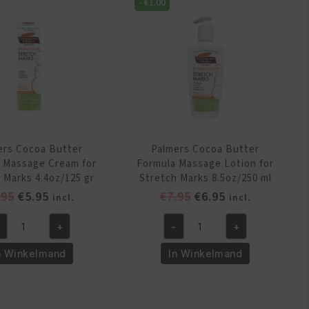
-
€
1.00
isturizing
Moisturizing
tion
Lotion
5oz/250
Pump
l
13.5oz/400
ntal
ml
aantal
ers Cocoa Butter
Palmers Cocoa Butter
 Massage Cream for
Formula Massage Lotion for
 Marks 4.4oz/125 gr
Stretch Marks 8.5oz/250 ml
Oorspronkelijke
Huidige
Oorspronkelijke
Huidige
.95
€
5.95
€
7.95
€
6.95
incl.
incl.
prijs
prijs
prijs
prijs
+
-
+
was:
is:
was:
is:
lmers
Palmers
€6.95.
€5.95.
€7.95.
€6.95.
coa
Cocoa
n Winkelmand
In Winkelmand
tter
Butter
rmula
Formula
ssage
Massage