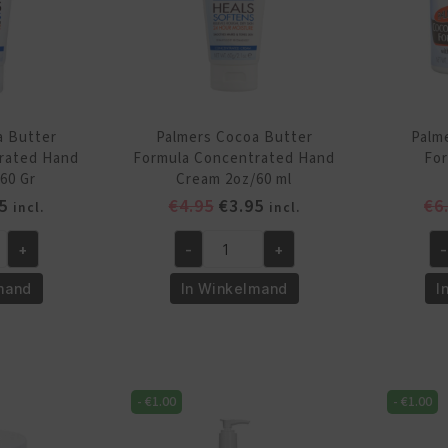
a Butter
Palmers Cocoa Butter
Palm
rated Hand
Formula Concentrated Hand
For
60 Gr
Cream 2oz/60 ml
pronkelijke
Huidige
Oorspronkelijke
Huidige
5
€
4.95
€
3.95
€
6
incl.
incl.
prijs
prijs
prijs
+
-
+
-
is:
was:
is:
Palmers
Pa
5.
€3.95.
€4.95.
€3.95.
Cocoa
Co
mand
In Winkelmand
I
Butter
Bu
Formula
Fo
ed
Concentrated
Cr
Hand
Ja
-
€
1.00
-
€
1.00
Cream
3.
2oz/60
aa