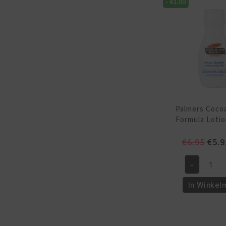
-
€
1.00
aantal
Palmers Coco
Formula Lotio
Oors
€
6.95
€
5.9
prijs
was:
-
Palmers
€6.9
Cocoa
In Winkel
Butter
Formula
Lotion