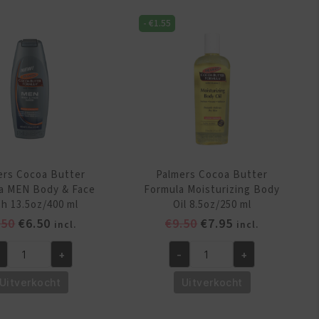
eam
Lotion
-
€
1.55
r
for
retch
Stretch
rks
Marks
4oz/125
8.5oz/250
ml
ntal
aantal
ers Cocoa Butter
Palmers Cocoa Butter
a MEN Body & Face
Formula Moisturizing Body
h 13.5oz/400 ml
Oil 8.5oz/250 ml
Oorspronkelijke
Huidige
Oorspronkelijke
Huidige
.50
€
6.50
€
9.50
€
7.95
incl.
incl.
prijs
prijs
prijs
prijs
+
-
+
was:
is:
was:
is:
lmers
Palmers
€7.50.
€6.50.
€9.50.
€7.95.
coa
Cocoa
Uitverkocht
Uitverkocht
tter
Butter
rmula
Formula