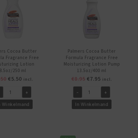
ers Cocoa Butter
Palmers Cocoa Butter
la Fragrance Free
Formula Fragrance Free
sturizing Lotion
Moisturizing Lotion Pump
8.5oz/250 ml
13.5oz/400 ml
Oorspronkelijke
Huidige
Oorspronkelijke
Huidige
.50
€
5.50
€
8.95
€
7.95
incl.
incl.
prijs
prijs
prijs
prijs
+
-
+
was:
is:
was:
is:
lmers
Palmers
€6.50.
€5.50.
€8.95.
€7.95.
coa
Cocoa
n Winkelmand
In Winkelmand
tter
Butter
rmula
Formula
agrance
Fragrance
ee
Free