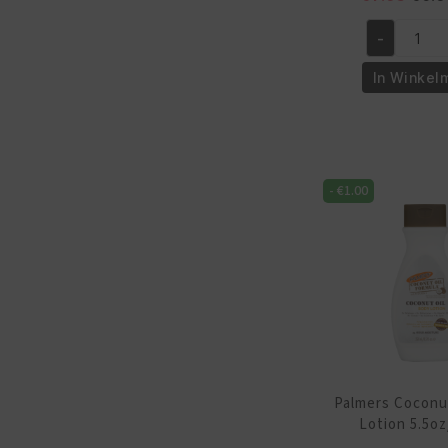
prijs
-
was:
Palmers
€7.9
Cocoa
In Winkel
Butter
Formule
Heel
Repair
-
€
1.00
25g/0.9oz
aantal
Palmers Coconu
Lotion 5.5o