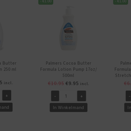
-
€
1.00
-
€
1.00
Mo
315
Lo
ml
8.
aantal
m
aa
a Butter
Palmers Cocoa Butter
Palm
n 250 ml
Formula Lotion Pump 17oz/
Formula
500ml
Stretch
pronkelijke
Huidige
5
Oorspronkelijke
Huidige
€
10.95
€
9.95
€
6
incl.
incl.
prijs
prijs
prijs
is:
+
-
+
-
was:
is:
Palmers
Pa
5.
€5.95.
€10.95.
€9.95.
Cocoa
Co
mand
In Winkelmand
I
Butter
Bu
Formula
Fo
Lotion
Ma