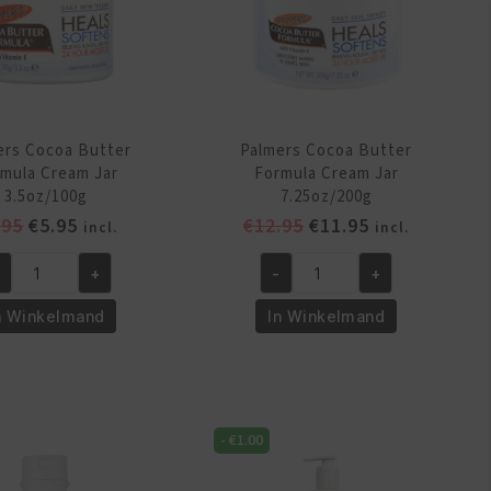
aantal
ers Cocoa Butter
Palmers Cocoa Butter
mula Cream Jar
Formula Cream Jar
3.5oz/100g
7.25oz/200g
Oorspronkelijke
Huidige
Oorspronkelijke
Huidige
.95
€
5.95
€
12.95
€
11.95
incl.
incl.
prijs
prijs
prijs
prijs
+
-
+
was:
is:
was:
is:
lmers
Palmers
€6.95.
€5.95.
€12.95.
€11.95.
coa
Cocoa
n Winkelmand
In Winkelmand
tter
Butter
rmula
Formula
eam
Cream
r
Jar
-
€
1.00
5oz/100g
7.25oz/200g
ntal
aantal