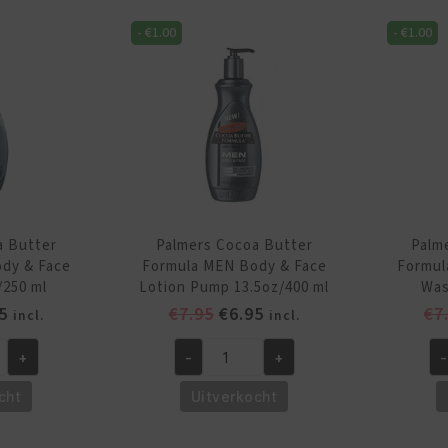
Pump
Cr
-
€
1.00
-
€
1.00
17oz/
fo
500ml
St
aantal
Ma
4.
gr
aa
a Butter
Palmers Cocoa Butter
Palm
dy & Face
Formula MEN Body & Face
Formul
/250 ml
Lotion Pump 13.5oz/400 ml
Was
pronkelijke
Huidige
Oorspronkelijke
Huidige
5
€
7.95
€
6.95
€
7
incl.
incl.
prijs
prijs
prijs
+
-
+
-
is:
was:
is:
Palmers
Pa
5.
€5.95.
€7.95.
€6.95.
Cocoa
Co
cht
Uitverkocht
Butter
Bu
Formula
Fo