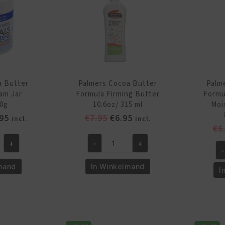
ml
aantal
a Butter
Palmers Cocoa Butter
Palm
am Jar
Formula Firming Butter
Formu
70g
10.6oz/ 315 ml
Moi
pronkelijke
Huidige
Oorspronkelijke
Huidige
95
€
7.95
€
6.95
incl.
incl.
€
6
prijs
prijs
prijs
is:
was:
is:
+
-
+
Palmers
-
95.
€11.95.
€7.95.
€6.95.
Pa
Cocoa
Co
mand
In Winkelmand
I
Butter
Bu
Formula
Fo
Firming
Fr
Butter
Fr
10.6oz/