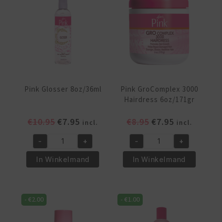
Pink Glosser 8oz/36ml
Pink GroComplex 3000
Hairdress 6oz/171gr
Oorspronkelijke
Huidige
Oorspronkelijke
Huidige
€
10.95
€
7.95
€
8.95
€
7.95
incl.
incl.
prijs
prijs
prijs
prijs
-
+
-
+
was:
is:
was:
is:
Pink
Pink
€10.95.
€7.95.
€8.95.
€7.95.
Glosser
GroComplex
In Winkelmand
In Winkelmand
8oz/36ml
3000
aantal
Hairdress
6oz/171gr
-
€
2.00
-
€
1.00
aantal