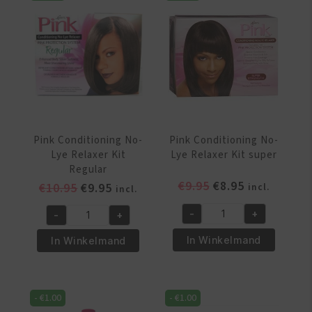
Kit
Kit
1
1
App.
App.
Regular
Super
aantal
aantal
Pink Conditioning No-
Pink Conditioning No-
Lye Relaxer Kit
Lye Relaxer Kit super
Regular
Oorspronkelijke
Huidige
€
9.95
€
8.95
Oorspronkelijke
Huidige
€
10.95
€
9.95
incl.
incl.
prijs
prijs
prijs
prijs
-
+
-
+
was:
is:
was:
is:
Pink
Pink
€9.95.
€8.95.
€10.95.
€9.95.
Conditioning
Conditioning
In Winkelmand
In Winkelmand
No-
No-
Lye
Lye
Relaxer
Relaxer
-
€
1.00
-
€
1.00
Kit
Kit