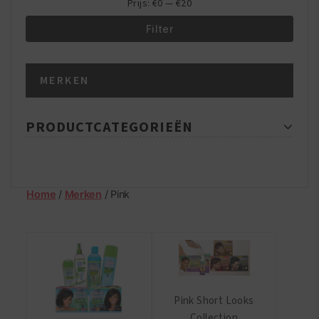
Prijs:
€0
—
€20
Filter
Min.
Max.
MERKEN
prijs
prijs
PRODUCTCATEGORIEËN
Home
/
Merken
/ Pink
Pink Short Looks
Collection