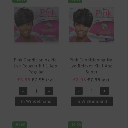
Pink Conditioning No-
Pink Conditioning No-
Lye Relaxer Kit 1 App.
Lye Relaxer Kit 1 App.
Regular
Super
Oorspronkelijke
Huidige
Oorspronkelijke
Huidige
€
8.95
€
7.95
€
8.95
€
7.95
incl.
incl.
prijs
prijs
prijs
prijs
-
+
-
+
was:
is:
was:
is:
Pink
Pink
€8.95.
€7.95.
€8.95.
€7.95.
Conditioning
Conditioning
In Winkelmand
In Winkelmand
No-
No-
Lye
Lye
Relaxer
Relaxer
-
€
1.00
-
€
1.00