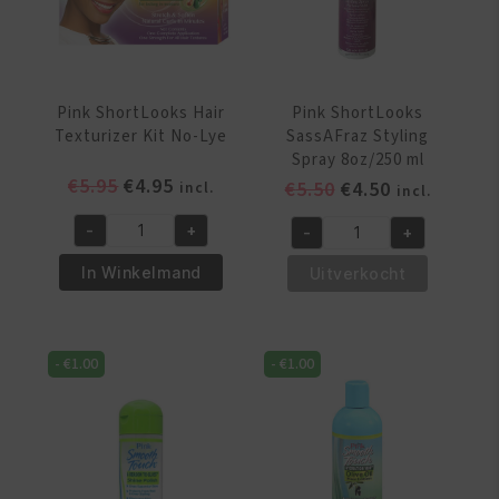
Pink ShortLooks Hair
Pink ShortLooks
Texturizer Kit No-Lye
SassAFraz Styling
Spray 8oz/250 ml
Oorspronkelijke
Huidige
€
5.95
€
4.95
Oorspronkelijke
Huidige
€
5.50
€
4.50
incl.
incl.
prijs
prijs
prijs
prijs
-
+
-
+
was:
is:
was:
is:
Pink
Pink
€5.95.
€4.95.
€5.50.
€4.50.
ShortLooks
ShortLooks
In Winkelmand
Uitverkocht
Hair
SassAFraz
Texturizer
Styling
Kit
Spray
-
€
1.00
-
€
1.00
No-
8oz/250
Lye
ml
aantal
aantal