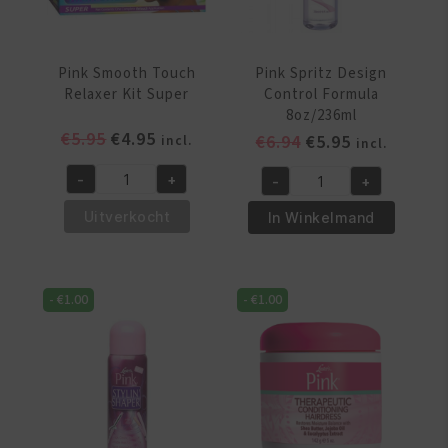
Pink Smooth Touch
Pink Spritz Design
Relaxer Kit Super
Control Formula
8oz/236ml
Oorspronkelijke
Huidige
€
5.95
€
4.95
Oorspronkelijke
Huidige
€
6.94
€
5.95
incl.
incl.
prijs
prijs
prijs
prijs
-
+
-
+
was:
is:
was:
is:
Pink
Pink
€5.95.
€4.95.
€6.94.
€5.95.
Smooth
Spritz
Uitverkocht
In Winkelmand
Touch
Design
Relaxer
Control
Kit
Formula
-
€
1.00
-
€
1.00
Super
8oz/236ml
aantal
aantal