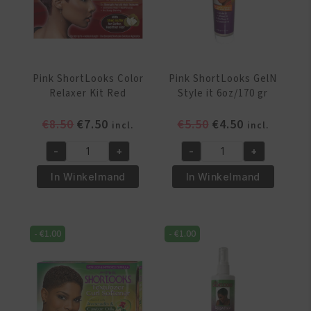
Pink ShortLooks Color
Pink ShortLooks GelN
Relaxer Kit Red
Style it 6oz/170 gr
Oorspronkelijke
Huidige
Oorspronkelijke
Huidige
€
8.50
€
7.50
€
5.50
€
4.50
incl.
incl.
prijs
prijs
prijs
prijs
-
+
-
+
was:
is:
was:
is:
Pink
Pink
€8.50.
€7.50.
€5.50.
€4.50.
ShortLooks
ShortLooks
In Winkelmand
In Winkelmand
Color
GelN
Relaxer
Style
Kit
it
-
€
1.00
-
€
1.00
Red
6oz/170
aantal
gr
aantal