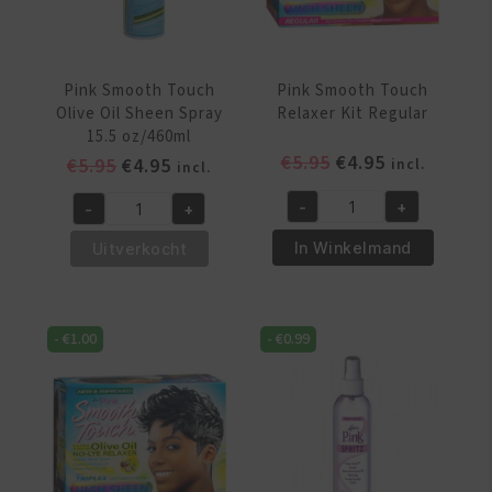
oz/177ml
aantal
Pink Smooth Touch
Pink Smooth Touch
Olive Oil Sheen Spray
Relaxer Kit Regular
15.5 oz/460ml
Oorspronkelijke
Huidige
€
5.95
€
4.95
Oorspronkelijke
Huidige
€
5.95
€
4.95
incl.
incl.
prijs
prijs
prijs
prijs
-
+
-
+
was:
is:
was:
is:
Pink
Pink
€5.95.
€4.95.
€5.95.
€4.95.
Smooth
Smooth
In Winkelmand
Uitverkocht
Touch
Touch
Relaxer
Olive
Kit
Oil
-
€
1.00
-
€
0.99
Regular
Sheen
aantal
Spray
15.5
oz/460ml
aantal