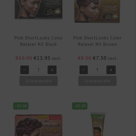
Pink ShortLooks Color
Pink ShortLooks Color
Relaxer Kit Black
Relaxer Kit Brown
Oorspronkelijke
Huidige
Oorspronkelijke
Huidige
€
15.95
€
13.95
€
8.50
€
7.50
incl.
incl.
prijs
prijs
prijs
prijs
-
+
-
+
was:
is:
was:
is:
Pink
Pink
€15.95.
€13.95.
€8.50.
€7.50.
ShortLooks
ShortLooks
Uitverkocht
Uitverkocht
Color
Color
Relaxer
Relaxer
Kit
Kit
-
€
1.00
-
€
1.00
Black
Brown
aantal
aantal