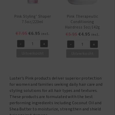
Pink Styling’ Shaper
Pink Therapeutic
7.5oz/223ml
Conditioning
Hairdress 5oz/142g
Oorspronkelijke
Huidige
€
7.95
€
6.95
Oorspronkelijke
Huidige
€
5.95
€
4.95
incl.
incl.
prijs
prijs
prijs
prijs
-
+
-
+
was:
is:
was:
is:
Pink
Pink
€7.95.
€6.95.
€5.95.
€4.95.
Styling'
Therapeutic
Uitverkocht
Uitverkocht
Shaper
Conditioning
7.5oz/223ml
Hairdress
aantal
5oz/142g
aantal
Luster’s Pink products deliver superior protection
for women and families seeking daily hair care and
styling solutions for all hair types and textures.
These products are formulated with the best
performing ingredients including Coconut Oil and
Shea Butter to moisturize, strengthen and shield