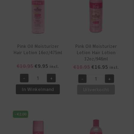
Pink Oil Moisturizer
Pink Oil Moisturizer
Hair Lotion 16oz/475ml
Lotion Hair Lotion
32oz/946ml
Oorspronkelijke
Huidige
€
10.95
€
9.95
Oorspronkelijke
Huidige
€
18.95
€
16.95
incl.
incl.
prijs
prijs
prijs
prijs
-
+
-
+
was:
is:
was:
is:
Pink
Pink
€10.95.
€9.95.
€18.95.
€16.95.
Oil
Oil
In Winkelmand
Uitverkocht
Moisturizer
Moisturizer
Hair
Lotion
Lotion
Hair
-
€
2.00
16oz/475ml
Lotion
aantal
32oz/946ml
aantal