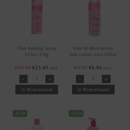
Pink Holding Spray
Pink Oil Moisturizer
11.5oz/326g
Hair Lotion 12oz/355ml
Oorspronkelijke
Huidige
Oorspronkelijke
Huidige
€
15.95
€
13.95
€
9.95
€
8.95
incl.
incl.
prijs
prijs
prijs
prijs
-
+
-
+
was:
is:
was:
is:
Pink
Pink
€15.95.
€13.95.
€9.95.
€8.95.
Holding
Oil
In Winkelmand
In Winkelmand
Spray
Moisturizer
11.5oz/326g
Hair
aantal
Lotion
-
€
1.00
-
€
2.00
12oz/355ml
aantal