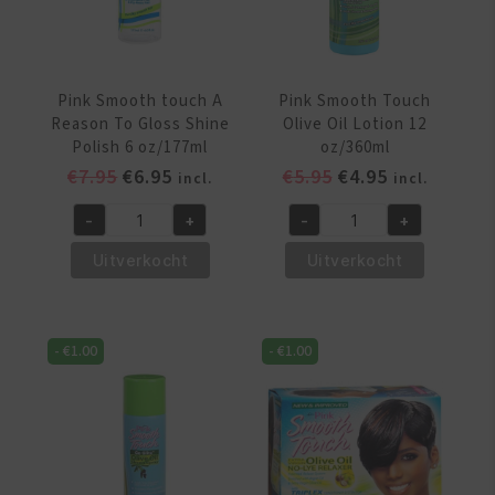
Pink Smooth touch A
Pink Smooth Touch
Reason To Gloss Shine
Olive Oil Lotion 12
Polish 6 oz/177ml
oz/360ml
Oorspronkelijke
Huidige
Oorspronkelijke
Huidige
€
7.95
€
6.95
€
5.95
€
4.95
incl.
incl.
prijs
prijs
prijs
prijs
-
+
-
+
was:
is:
was:
is:
Pink
Pink
€7.95.
€6.95.
€5.95.
€4.95.
Smooth
Smooth
Uitverkocht
Uitverkocht
touch
Touch
A
Olive
Reason
Oil
-
€
1.00
-
€
1.00
To
Lotion
Gloss
12
Shine
oz/360ml
Polish
aantal
6