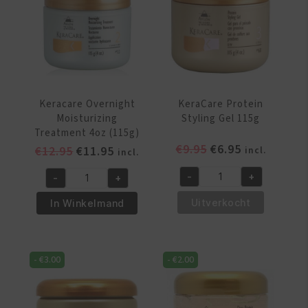
aantal
Keracare Overnight
KeraCare Protein
Moisturizing
Styling Gel 115g
Treatment 4oz (115g)
Oorspronkelijke
Huidige
€
9.95
€
6.95
Oorspronkelijke
Huidige
€
12.95
€
11.95
incl.
incl.
prijs
prijs
prijs
prijs
-
+
-
+
was:
is:
was:
is:
KeraCare
Keracare
€9.95.
€6.95.
€12.95.
€11.95.
Protein
Overnight
Uitverkocht
In Winkelmand
Styling
Moisturizing
Gel
Treatment
115g
4oz
-
€
3.00
-
€
2.00
aantal
(115g)
aantal