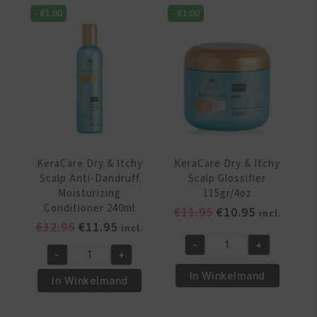
g
225g/8oz
-
€
1.00
-
€
1.00
aantal
aantal
KeraCare Dry & Itchy
KeraCare Dry & Itchy
Scalp Anti-Dandruff
Scalp Glossifier
Moisturizing
115gr/4oz
Conditioner 240ml
Oorspronkelijke
Huidige
€
11.95
€
10.95
incl.
Oorspronkelijke
Huidige
€
12.95
€
11.95
prijs
prijs
incl.
prijs
prijs
was:
is:
-
+
KeraCare
-
+
was:
is:
€11.95.
€10.95.
KeraCare
Dry
€12.95.
€11.95.
In Winkelmand
Dry
In Winkelmand
&
&
Itchy
Itchy