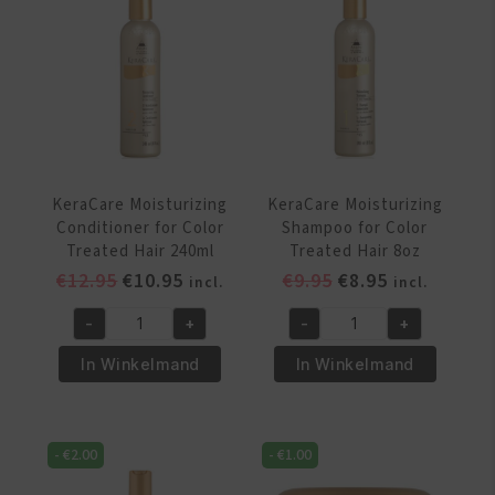
240ml
aantal
KeraCare Moisturizing
KeraCare Moisturizing
Conditioner for Color
Shampoo for Color
Treated Hair 240ml
Treated Hair 8oz
Oorspronkelijke
Huidige
Oorspronkelijke
Huidige
€
12.95
€
10.95
€
9.95
€
8.95
incl.
incl.
prijs
prijs
prijs
prijs
-
+
-
+
was:
is:
was:
is:
KeraCare
KeraCare
€12.95.
€10.95.
€9.95.
€8.95.
Moisturizing
Moisturizing
In Winkelmand
In Winkelmand
Conditioner
Shampoo
for
for
Color
Color
-
€
2.00
-
€
1.00
Treated
Treated
Hair
Hair