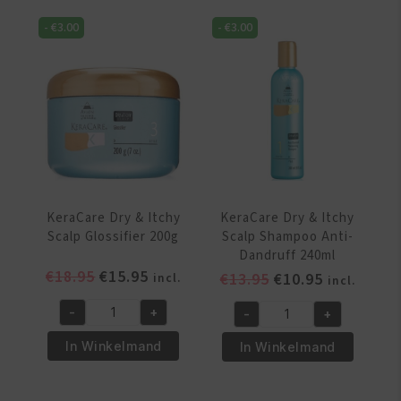
Scalp
Scalp
Glossifier
-
€
3.00
-
€
3.00
Anti-
115gr/4oz
Dandruff
aantal
Moisturizing
Conditioner
240ml
aantal
KeraCare Dry & Itchy
KeraCare Dry & Itchy
Scalp Glossifier 200g
Scalp Shampoo Anti-
Dandruff 240ml
Oorspronkelijke
Huidige
€
18.95
€
15.95
Oorspronkelijke
Huidige
€
13.95
€
10.95
incl.
incl.
prijs
prijs
prijs
prijs
-
+
-
+
was:
is:
was:
is:
KeraCare
KeraCare
€18.95.
€15.95.
€13.95.
€10.95.
Dry
Dry
In Winkelmand
In Winkelmand
&
&
Itchy
Itchy