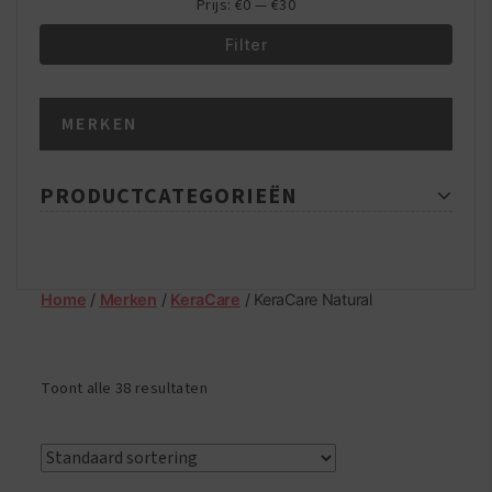
Prijs:
€0
—
€30
Filter
Min.
Max.
MERKEN
prijs
prijs
PRODUCTCATEGORIEËN
Home
/
Merken
/
KeraCare
/ KeraCare Natural
Toont alle 38 resultaten