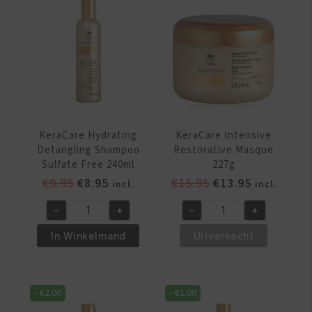
KeraCare Hydrating
KeraCare Intensive
Detangling Shampoo
Restorative Masque
Sulfate Free 240ml
227g
Oorspronkelijke
Huidige
Oorspronkelijke
Huidige
€
9.95
€
8.95
€
15.95
€
13.95
incl.
incl.
prijs
prijs
prijs
prijs
-
+
-
+
was:
is:
was:
is:
KeraCare
KeraCare
€9.95.
€8.95.
€15.95.
€13.95.
Hydrating
Intensive
In Winkelmand
Uitverkocht
Detangling
Restorative
Shampoo
Masque
Sulfate
227g
-
€
2.00
-
€
1.00
Free
aantal