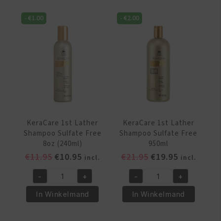
-
€
1.00
-
€
2.00
KeraCare 1st Lather
KeraCare 1st Lather
Shampoo Sulfate Free
Shampoo Sulfate Free
8oz (240ml)
950ml
Oorspronkelijke
Huidige
Oorspronkelijke
Huidige
€
11.95
€
10.95
€
21.95
€
19.95
incl.
incl.
prijs
prijs
prijs
prijs
-
+
-
+
was:
is:
was:
is:
KeraCare
KeraCare
€11.95.
€10.95.
€21.95.
€19.95.
1st
1st
In Winkelmand
In Winkelmand
Lather
Lather
Shampoo
Shampoo