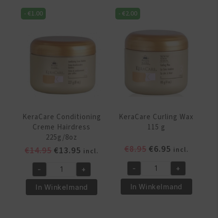
Sulfate
Sulfate
-
€
1.00
-
€
2.00
Free
Free
8oz
950ml
(240ml)
aantal
aantal
KeraCare Conditioning
KeraCare Curling Wax
Creme Hairdress
115 g
225g/8oz
Oorspronkelijke
Huidige
€
8.95
€
6.95
Oorspronkelijke
Huidige
€
14.95
€
13.95
incl.
incl.
prijs
prijs
prijs
prijs
-
+
-
+
was:
is:
was:
is:
KeraCare
KeraCare
€8.95.
€6.95.
€14.95.
€13.95.
Curling
Conditioning
In Winkelmand
In Winkelmand
Wax
Creme
115
Hairdress