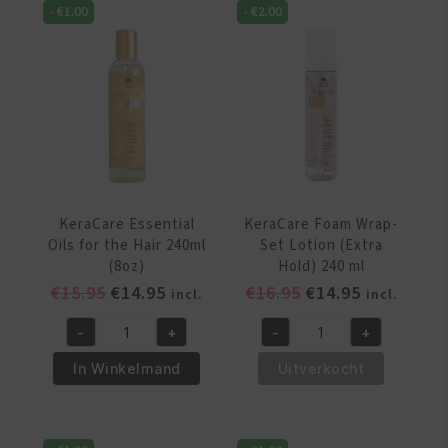
-
€
1.00
-
€
2.00
Hair
120ml
(4oz)
aantal
KeraCare Essential
KeraCare Foam Wrap-
Oils for the Hair 240ml
Set Lotion (Extra
(8oz)
Hold) 240 ml
Oorspronkelijke
Huidige
Oorspronkelijke
Huidige
€
15.95
€
14.95
€
16.95
€
14.95
incl.
incl.
prijs
prijs
prijs
prijs
-
+
-
+
was:
is:
was:
is:
KeraCare
KeraCare
€15.95.
€14.95.
€16.95.
€14.95.
Essential
Foam
In Winkelmand
Uitverkocht
Oils
Wrap-
for
Set
the
Lotion