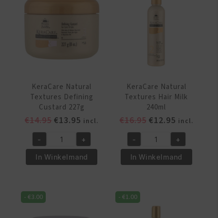
8oz
(227g)
aantal
KeraCare Natural
KeraCare Natural
Textures Defining
Textures Hair Milk
Custard 227g
240ml
Oorspronkelijke
Huidige
Oorspronkelijke
Huidige
€
14.95
€
13.95
€
16.95
€
12.95
incl.
incl.
prijs
prijs
prijs
prijs
-
+
-
+
was:
is:
was:
is:
KeraCare
KeraCare
€14.95.
€13.95.
€16.95.
€12.95.
Natural
Natural
In Winkelmand
In Winkelmand
Textures
Textures
Defining
Hair
Custard
Milk
-
€
3.00
-
€
1.00
227g
240ml
aantal
aantal