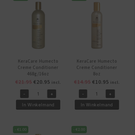
8oz
aantal
aantal
KeraCare Humecto
KeraCare Humecto
Creme Conditioner
Creme Conditioner
468g/16oz
8oz
Oorspronkelijke
Huidige
Oorspronkelijke
Huidige
€
21.95
€
20.95
€
14.95
€
10.95
incl.
incl.
prijs
prijs
prijs
prijs
-
+
-
+
was:
is:
was:
is:
KeraCare
KeraCare
€21.95.
€20.95.
€14.95.
€10.95.
Humecto
Humecto
In Winkelmand
In Winkelmand
Creme
Creme
Conditioner
Conditioner
468g/16oz
8oz
-
€
1.00
-
€
2.00
aantal
aantal