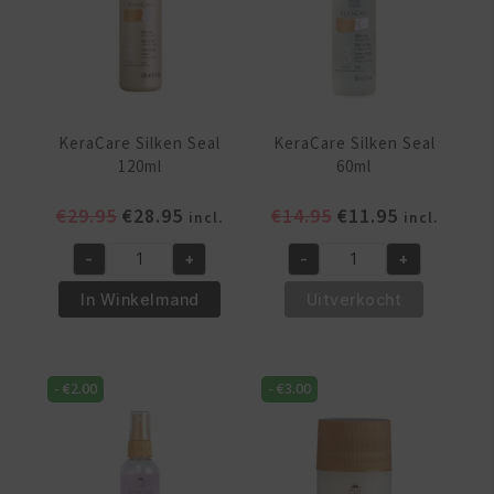
KeraCare Silken Seal
KeraCare Silken Seal
120ml
60ml
Oorspronkelijke
Huidige
Oorspronkelijke
Huidige
€
29.95
€
28.95
€
14.95
€
11.95
incl.
incl.
prijs
prijs
prijs
prijs
-
+
-
+
was:
is:
was:
is:
KeraCare
KeraCare
€29.95.
€28.95.
€14.95.
€11.95.
Silken
Silken
In Winkelmand
Uitverkocht
Seal
Seal
120ml
60ml
aantal
aantal
-
€
2.00
-
€
3.00