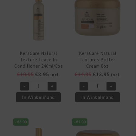
240ml
8oz
aantal
aantal
KeraCare Natural
KeraCare Natural
Texture Leave In
Textures Butter
Conditioner 240ml/8oz
Cream 8oz
Oorspronkelijke
Huidige
Oorspronkelijke
Huidige
€
10.95
€
8.95
€
14.95
€
13.95
incl.
incl.
prijs
prijs
prijs
prijs
-
+
-
+
was:
is:
was:
is:
KeraCare
KeraCare
€10.95.
€8.95.
€14.95.
€13.95.
Natural
Natural
In Winkelmand
In Winkelmand
Texture
Textures
Leave
Butter
In
Cream
-
€
5.00
-
€
1.00
Conditioner
8oz
240ml/8oz
aantal