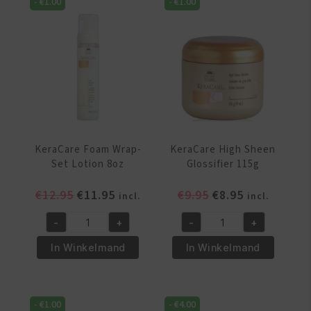
-
€
1.00
-
€
1.00
Hair
(Extra
240ml
Hold)
(8oz)
240
aantal
ml
aantal
KeraCare Foam Wrap-
KeraCare High Sheen
Set Lotion 8oz
Glossifier 115g
Oorspronkelijke
Huidige
Oorspronkelijke
Huidige
€
12.95
€
11.95
€
9.95
€
8.95
incl.
incl.
prijs
prijs
prijs
prijs
-
+
-
+
was:
is:
was:
is:
KeraCare
KeraCare
€12.95.
€11.95.
€9.95.
€8.95.
Foam
High
In Winkelmand
In Winkelmand
Wrap-
Sheen
Set
Glossifier
Lotion
115g
-
€
1.00
-
€
4.00