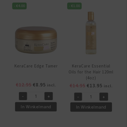
Scalp
Scalp
-
€
4.00
-
€
1.00
Glossifier
Shampoo
200g
Anti-
aantal
Dandruff
240ml
aantal
KeraCare Edge Tamer
KeraCare Essential
Oils for the Hair 120ml
(4oz)
Oorspronkelijke
Huidige
€
12.95
€
8.95
Oorspronkelijke
Huidige
€
14.95
€
13.95
incl.
incl.
prijs
prijs
prijs
prijs
-
+
-
+
was:
is:
was:
is:
KeraCare
KeraCare
€12.95.
€8.95.
€14.95.
€13.95.
Edge
Essential
In Winkelmand
In Winkelmand
Tamer
Oils
aantal
for
the