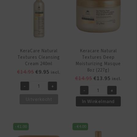
aantal
KeraCare Natural
Keracare Natural
Textures Cleansing
Textures Deep
Cream 240ml
Moisturizing Masque
8oz (227g)
Oorspronkelijke
Huidige
€
14.95
€
9.95
incl.
Oorspronkelijke
Huidige
€
14.95
€
13.95
prijs
prijs
incl.
prijs
prijs
was:
is:
-
+
KeraCare
-
+
was:
is:
€14.95.
€9.95.
Keracare
Natural
€14.95.
€13.95.
Uitverkocht
Natural
In Winkelmand
Textures
Textures
Cleansing
Deep
Cream
Moisturizing
240ml
-
€
1.00
-
€
4.00
Masque
aantal