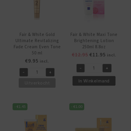
200
gr
aantal
Fair & White Gold
Fair & White Maxi Tone
Ultimate Revitalizing
Brightening Lotion
Fade Cream Even Tone
250ml 8.8oz
50 ml
Oorspronkelijke
Huidige
€
12.95
€
11.95
incl.
€
9.95
prijs
prijs
incl.
was:
is:
-
+
Fair
-
+
€12.95.
€11.95.
Fair
&
In Winkelmand
&
Uitverkocht
White
White
Maxi
Gold
Tone
Ultimate
Brightening
-
€
1.45
-
€
1.00
Revitalizing
Lotion
Fade
250ml
Cream
8.8oz