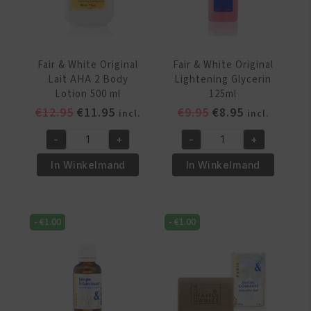
Fair & White Original
Fair & White Original
Lait AHA 2 Body
Lightening Glycerin
Lotion 500 ml
125ml
Oorspronkelijke
Huidige
Oorspronkelijke
Huidige
€
12.95
€
11.95
€
9.95
€
8.95
incl.
incl.
prijs
prijs
prijs
prijs
-
+
-
+
was:
is:
was:
is:
Fair
Fair
€12.95.
€11.95.
€9.95.
€8.95.
&
&
In Winkelmand
In Winkelmand
White
White
Original
Original
Lait
Lightening
-
€
1.00
-
€
1.00
AHA
Glycerin
2
125ml
Body
aantal
Lotion
500