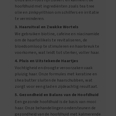
Onze anti-roos lijn zuivert en kalmeert de
hoofdhuid met ingrediënten zoals tea tree
olie en zinkpyrithion om schilfers en irritatie
te verminderen.
3. Haaruitval en Zwakke Wortels
We gebruiken biotine, cafeïne en niacinamide
om de haarfollikels te revitaliseren, de
bloedsomloop te stimuleren en haarbreuk te
voorkomen, wat leidt tot sterker, voller haar.
4. Pluis en Uitstekende Haartjes
Vochtigheid en droogte veroorzaken vaak
pluizig haar. Onze formules met keratine en
shea butter sluiten de haarschubben, wat
zorgt voor een glad en zijdeachtig resultaat.
5. Gezondheid en Balans van de Hoofdhuid
Een gezonde hoofdhuid is de basis van mooi
haar. Onze behandelingen ondersteunen de
gezondheid van de hoofdhuid met kalmerende