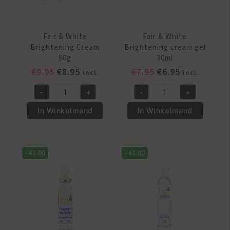
Fair & White
Fair & White
Brightening Cream
Brightening cream gel
50g
30ml
Oorspronkelijke
Huidige
Oorspronkelijke
Huidige
€
9.95
€
8.95
€
7.95
€
6.95
incl.
incl.
prijs
prijs
prijs
prijs
-
+
-
+
was:
is:
was:
is:
Fair
Fair
€9.95.
€8.95.
€7.95.
€6.95.
&
&
In Winkelmand
In Winkelmand
White
White
Brightening
Brightening
Cream
cream
-
€
1.00
-
€
1.00
50g
gel
aantal
30ml
aantal