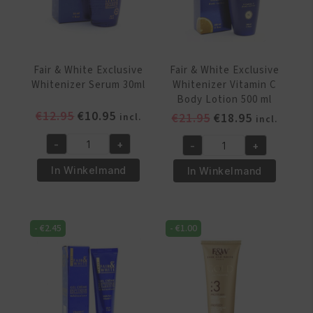
aantal
aantal
Fair & White Exclusive
Fair & White Exclusive
Whitenizer Serum 30ml
Whitenizer Vitamin C
Body Lotion 500 ml
Oorspronkelijke
Huidige
€
12.95
€
10.95
Oorspronkelijke
Huidige
€
21.95
€
18.95
incl.
incl.
prijs
prijs
prijs
prijs
-
+
-
+
was:
is:
was:
is:
Fair
Fair
€12.95.
€10.95.
€21.95.
€18.95.
&
&
In Winkelmand
In Winkelmand
White
White
Exclusive
Exclusive
Whitenizer
Whitenizer
-
€
2.45
-
€
1.00
Serum
Vitamin
30ml
C
aantal
Body
Lotion
500