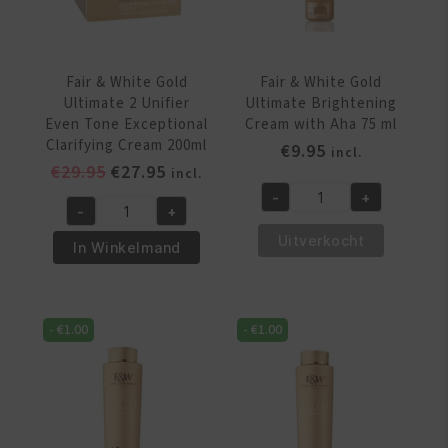
gr
aantal
Fair & White Gold
Fair & White Gold
Ultimate 2 Unifier
Ultimate Brightening
Even Tone Exceptional
Cream with Aha 75 ml
Clarifying Cream 200ml
€
9.95
incl.
Oorspronkelijke
Huidige
€
29.95
€
27.95
incl.
prijs
prijs
-
+
Fair
-
+
was:
is:
Fair
&
€29.95.
€27.95.
Uitverkocht
&
In Winkelmand
White
White
Gold
Gold
Ultimate
Ultimate
Brightening
-
€
1.00
-
€
1.00
2
Cream
Unifier
with
Even
Aha
Tone
75
Exceptional
ml