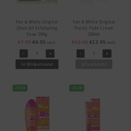
Fair & White Original
Fair & White Original
Olive Oil Exfoliating
Purity-Fade Cream
Soap 200g
200ml
Oorspronkelijke
Huidige
Oorspronkelijke
Huidige
€
7.95
€
6.95
€
15.95
€
13.95
incl.
incl.
prijs
prijs
prijs
prijs
-
+
-
+
was:
is:
was:
is:
Fair
Fair
€7.95.
€6.95.
€15.95.
€13.95.
&
&
In Winkelmand
Uitverkocht
White
White
Original
Original
Olive
Purity-
-
€
3.00
-
€
2.00
Oil
Fade
Exfoliating
Cream
Soap
200ml
200g
aantal
aantal