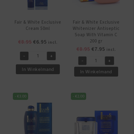
Fair & White Exclusive
Fair & White Exclusive
Cream 50ml
Whitenizer Antiseptic
Soap With Vitamin C
Oorspronkelijke
Huidige
200 gr
€
8.95
€
6.95
incl.
prijs
prijs
Oorspronkelijke
Huidige
€
8.95
€
7.95
incl.
was:
is:
prijs
prijs
-
+
Fair
-
+
€8.95.
€6.95.
was:
is:
Fair
&
In Winkelmand
€8.95.
€7.95.
&
In Winkelmand
White
White
Exclusive
Exclusive
Cream
Whitenizer
50ml
-
€
3.00
-
€
2.00
Antiseptic
aantal
Soap
With
Vitamin
C