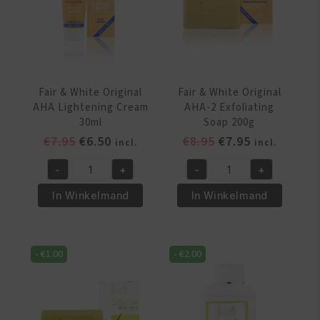
Even
aantal
Tone
50
ml
aantal
Fair & White Original
Fair & White Original
AHA Lightening Cream
AHA-2 Exfoliating
30ml
Soap 200g
Oorspronkelijke
Huidige
Oorspronkelijke
Huidige
€
7.95
€
6.50
€
8.95
€
7.95
incl.
incl.
prijs
prijs
prijs
prijs
-
+
-
+
was:
is:
was:
is:
Fair
Fair
€7.95.
€6.50.
€8.95.
€7.95.
&
&
In Winkelmand
In Winkelmand
White
White
Original
Original
AHA
AHA-
-
€
1.00
-
€
2.00
Lightening
2
Cream
Exfoliating
30ml
Soap
aantal
200g