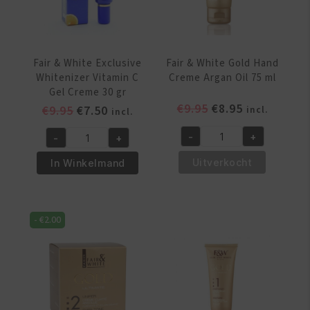
ml
aantal
Fair & White Exclusive
Fair & White Gold Hand
Whitenizer Vitamin C
Creme Argan Oil 75 ml
Gel Creme 30 gr
Oorspronkelijke
Huidige
€
9.95
€
8.95
Oorspronkelijke
Huidige
€
9.95
€
7.50
incl.
incl.
prijs
prijs
prijs
prijs
-
+
-
+
was:
is:
was:
is:
Fair
Fair
€9.95.
€8.95.
€9.95.
€7.50.
&
&
Uitverkocht
In Winkelmand
White
White
Gold
Exclusive
Hand
Whitenizer
-
€
2.00
Creme
Vitamin
Argan
C
Oil
Gel
75
Creme
ml
30
aantal