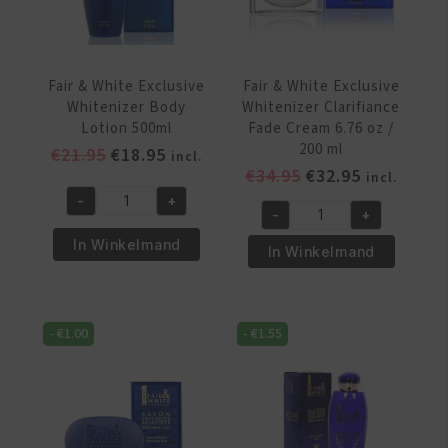
200
gr
aantal
Fair & White Exclusive
Fair & White Exclusive
Whitenizer Body
Whitenizer Clarifiance
Lotion 500ml
Fade Cream 6.76 oz /
200 ml
Oorspronkelijke
Huidige
€
21.95
€
18.95
incl.
Oorspronkelijke
Huidige
€
34.95
€
32.95
prijs
prijs
incl.
prijs
prijs
was:
is:
-
+
Fair
-
+
was:
is:
€21.95.
€18.95.
Fair
&
€34.95.
€32.95.
In Winkelmand
&
In Winkelmand
White
White
Exclusive
Exclusive
Whitenizer
Whitenizer
Body
-
€
1.00
-
€
1.55
Clarifiance
Lotion
Fade
500ml
Cream
aantal
6.76
oz