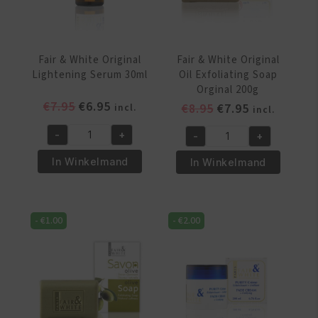
ml
aantal
Fair & White Original
Fair & White Original
Lightening Serum 30ml
Oil Exfoliating Soap
Orginal 200g
Oorspronkelijke
Huidige
€
7.95
€
6.95
Oorspronkelijke
Huidige
€
8.95
€
7.95
incl.
incl.
prijs
prijs
prijs
prijs
-
+
-
+
was:
is:
was:
is:
Fair
Fair
€7.95.
€6.95.
€8.95.
€7.95.
&
&
In Winkelmand
In Winkelmand
White
White
Original
Original
Lightening
Oil
-
€
1.00
-
€
2.00
Serum
Exfoliating
30ml
Soap
aantal
Orginal
200g
aantal