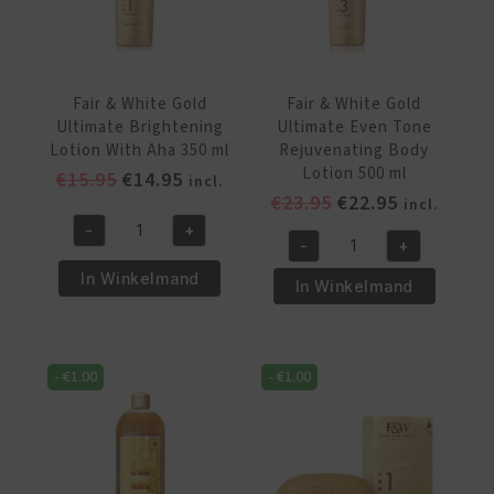
Clarifying
aantal
Cream
200ml
aantal
Fair & White Gold
Fair & White Gold
Ultimate Brightening
Ultimate Even Tone
Lotion With Aha 350 ml
Rejuvenating Body
Lotion 500 ml
Oorspronkelijke
Huidige
€
15.95
€
14.95
incl.
Oorspronkelijke
Huidige
€
23.95
€
22.95
prijs
prijs
incl.
prijs
prijs
was:
is:
-
+
Fair
-
+
was:
is:
€15.95.
€14.95.
Fair
&
€23.95.
€22.95.
In Winkelmand
&
In Winkelmand
White
White
Gold
Gold
Ultimate
Ultimate
Brightening
-
€
1.00
-
€
1.00
Even
Lotion
Tone
With
Rejuvenating
Aha
Body
350