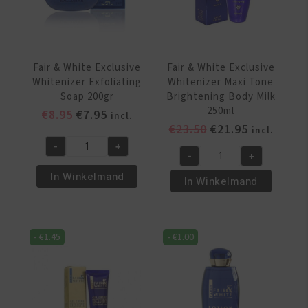
/
200
ml
aantal
Fair & White Exclusive
Fair & White Exclusive
Whitenizer Exfoliating
Whitenizer Maxi Tone
Soap 200gr
Brightening Body Milk
250ml
Oorspronkelijke
Huidige
€
8.95
€
7.95
incl.
Oorspronkelijke
Huidige
€
23.50
€
21.95
prijs
prijs
incl.
prijs
prijs
was:
is:
-
+
Fair
-
+
was:
is:
€8.95.
€7.95.
Fair
&
€23.50.
€21.95.
In Winkelmand
&
In Winkelmand
White
White
Exclusive
Exclusive
Whitenizer
Whitenizer
Exfoliating
-
€
1.45
-
€
1.00
Maxi
Soap
Tone
200gr
Brightening
aantal
Body