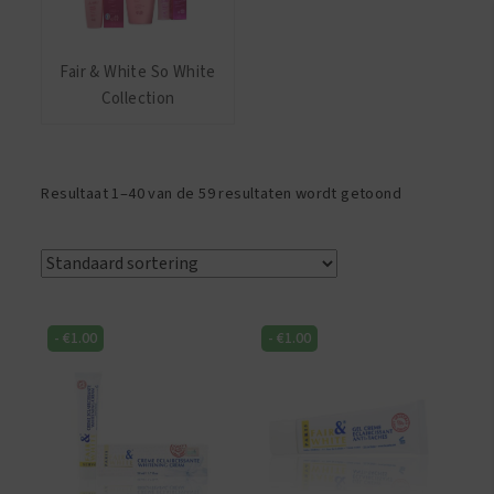
Fair & White So White
Collection
Resultaat 1–40 van de 59 resultaten wordt getoond
-
€
1.00
-
€
1.00