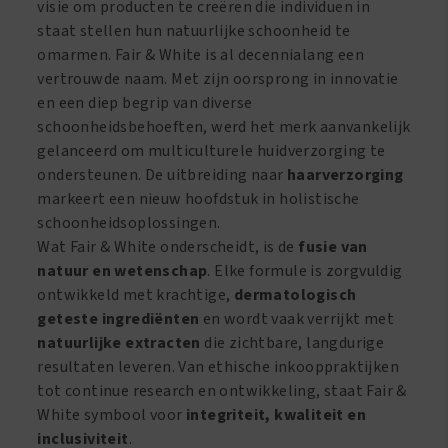
visie om producten te creëren die individuen in
staat stellen hun natuurlijke schoonheid te
omarmen. Fair & White is al decennialang een
vertrouwde naam. Met zijn oorsprong in innovatie
en een diep begrip van diverse
schoonheidsbehoeften, werd het merk aanvankelijk
gelanceerd om multiculturele huidverzorging te
ondersteunen. De uitbreiding naar
haarverzorging
markeert een nieuw hoofdstuk in holistische
schoonheidsoplossingen.
Wat Fair & White onderscheidt, is de
fusie van
natuur en wetenschap
. Elke formule is zorgvuldig
ontwikkeld met krachtige,
dermatologisch
geteste ingrediënten
en wordt vaak verrijkt met
natuurlijke extracten
die zichtbare, langdurige
resultaten leveren. Van ethische inkooppraktijken
tot continue research en ontwikkeling, staat Fair &
White symbool voor
integriteit, kwaliteit en
inclusiviteit
.