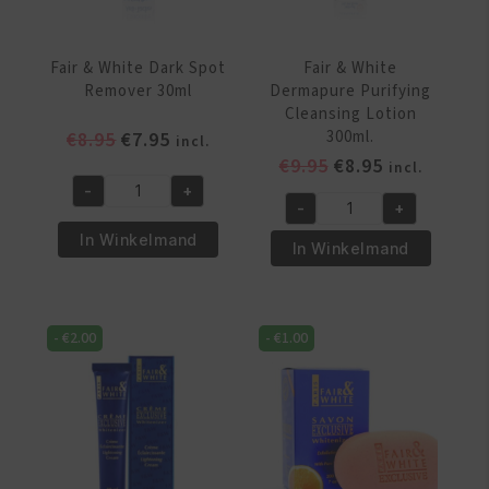
Fair & White Dark Spot
Fair & White
Remover 30ml
Dermapure Purifying
Cleansing Lotion
Oorspronkelijke
Huidige
300ml.
€
8.95
€
7.95
incl.
prijs
prijs
Oorspronkelijke
Huidige
€
9.95
€
8.95
incl.
was:
is:
prijs
prijs
-
+
Fair
-
+
€8.95.
€7.95.
was:
is:
Fair
&
In Winkelmand
€9.95.
€8.95.
&
In Winkelmand
White
White
Dark
Dermapure
Spot
Purifying
Remover
-
€
2.00
-
€
1.00
Cleansing
30ml
Lotion
aantal
300ml.
aantal