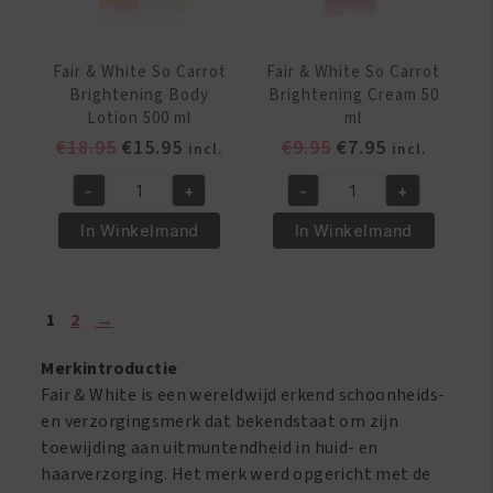
Fair & White So Carrot
Fair & White So Carrot
Brightening Body
Brightening Cream 50
Lotion 500 ml
ml
Oorspronkelijke
Huidige
Oorspronkelijke
Huidige
€
18.95
€
15.95
€
9.95
€
7.95
incl.
incl.
prijs
prijs
prijs
prijs
-
+
-
+
was:
is:
was:
is:
Fair
Fair
€18.95.
€15.95.
€9.95.
€7.95.
&
&
In Winkelmand
In Winkelmand
White
White
So
So
Carrot
Carrot
1
2
→
Brightening
Brightening
Body
Cream
Merkintroductie
Lotion
50
Fair & White is een wereldwijd erkend schoonheids-
500
ml
en verzorgingsmerk dat bekendstaat om zijn
ml
aantal
toewijding aan uitmuntendheid in huid- en
aantal
haarverzorging. Het merk werd opgericht met de