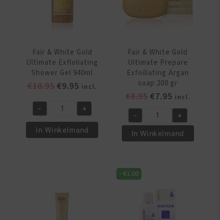
Lotion
ml
500
aantal
ml
aantal
Fair & White Gold
Fair & White Gold
Ultimate Exfloliating
Ultimate Prepare
Shower Gel 940ml
Exfoiliating Argan
soap 200 gr
Oorspronkelijke
Huidige
€
10.95
€
9.95
incl.
Oorspronkelijke
Huidige
€
8.95
€
7.95
prijs
prijs
incl.
prijs
prijs
was:
is:
-
+
Fair
-
+
was:
is:
€10.95.
€9.95.
Fair
&
€8.95.
€7.95.
In Winkelmand
&
In Winkelmand
White
White
Gold
Gold
Ultimate
Ultimate
Exfloliating
-
€
1.00
Prepare
Shower
Exfoiliating
Gel
Argan
940ml
soap
aantal