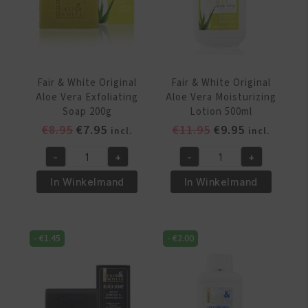
aantal
Fair & White Original
Fair & White Original
Aloe Vera Exfoliating
Aloe Vera Moisturizing
Soap 200g
Lotion 500ml
Oorspronkelijke
Huidige
Oorspronkelijke
Huidige
€
8.95
€
7.95
€
11.95
€
9.95
incl.
incl.
prijs
prijs
prijs
prijs
-
+
-
+
was:
is:
was:
is:
Fair
Fair
€8.95.
€7.95.
€11.95.
€9.95.
&
&
In Winkelmand
In Winkelmand
White
White
Original
Original
Aloe
Aloe
-
€
1.45
-
€
2.00
Vera
Vera
Exfoliating
Moisturizing
Soap
Lotion
200g
500ml