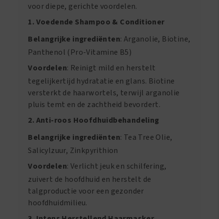
voor diepe, gerichte voordelen.
1. Voedende Shampoo & Conditioner
Belangrijke ingrediënten
: Arganolie, Biotine,
Panthenol (Pro-Vitamine B5)
Voordelen
: Reinigt mild en herstelt
tegelijkertijd hydratatie en glans. Biotine
versterkt de haarwortels, terwijl arganolie
pluis temt en de zachtheid bevordert.
2. Anti-roos Hoofdhuidbehandeling
Belangrijke ingrediënten
: Tea Tree Olie,
Salicylzuur, Zinkpyrithion
Voordelen
: Verlicht jeuk en schilfering,
zuivert de hoofdhuid en herstelt de
talgproductie voor een gezonder
hoofdhuidmilieu.
3. Intens Herstellend Haarmasker