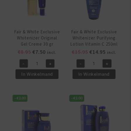
Milk
250ml
aantal
Fair & White Exclusive
Fair & White Exclusive
Whitenizer Original
Whitenizer Purifying
Gel Creme 30 gr
Lotion Vitamin C 250ml
Oorspronkelijke
Huidige
Oorspronkelijke
Huidige
€
8.95
€
7.50
€
15.95
€
14.95
incl.
incl.
prijs
prijs
prijs
prijs
-
+
-
+
was:
is:
was:
is:
Fair
Fair
€8.95.
€7.50.
€15.95.
€14.95.
&
&
In Winkelmand
In Winkelmand
White
White
Exclusive
Exclusive
Whitenizer
Whitenizer
-
€
2.00
-
€
3.00
Original
Purifying
Gel
Lotion
Creme
Vitamin
30
C
gr
250ml