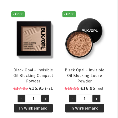
-
€
2.00
-
€
2.00
Black Opal – Invisible
Black Opal – Invisible
Oil Blocking Compact
Oil Blocking Loose
Powder
Powder
Oorspronkelijke
Huidige
Oorspronkelijke
Huidige
€
17.95
€
15.95
€
18.95
€
16.95
incl.
incl.
prijs
prijs
prijs
prijs
-
+
-
+
was:
is:
was:
is:
Black
Black
€17.95.
€15.95.
€18.95.
€16.95.
Opal
Opal
In Winkelmand
In Winkelmand
-
-