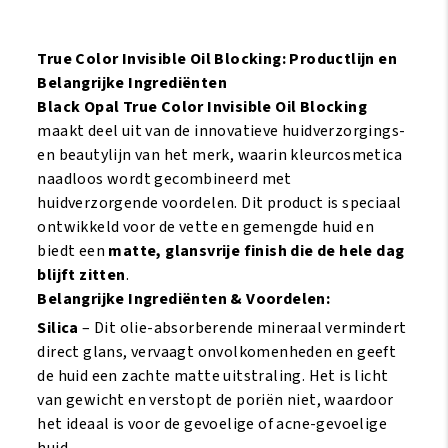
Invisible
Invisible
Oil
Oil
Blocking
Blocking
True Color Invisible Oil Blocking: Productlijn en
Compact
Loose
Belangrijke Ingrediënten
Powder
Powder
Black Opal True Color Invisible Oil Blocking
aantal
aantal
maakt deel uit van de innovatieve huidverzorgings-
en beautylijn van het merk, waarin kleurcosmetica
naadloos wordt gecombineerd met
huidverzorgende voordelen. Dit product is speciaal
ontwikkeld voor de vette en gemengde huid en
biedt een
matte, glansvrije finish die de hele dag
blijft zitten
.
Belangrijke Ingrediënten & Voordelen:
Silica
– Dit olie-absorberende mineraal vermindert
direct glans, vervaagt onvolkomenheden en geeft
de huid een zachte matte uitstraling. Het is licht
van gewicht en verstopt de poriën niet, waardoor
het ideaal is voor de gevoelige of acne-gevoelige
huid.