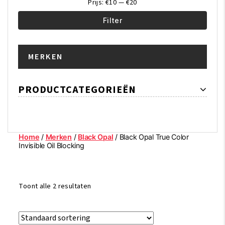
Prijs:
€10
—
€20
Filter
Min.
Max.
MERKEN
prijs
prijs
PRODUCTCATEGORIEËN
Home
/
Merken
/
Black Opal
/ Black Opal True Color
Invisible Oil Blocking
Toont alle 2 resultaten